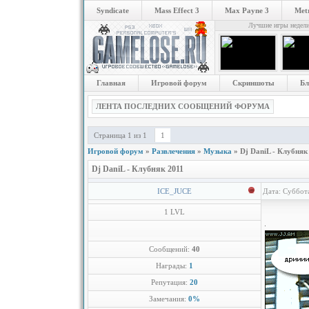
Syndicate
Mass Effect 3
Max Payne 3
Metr
Лучшие игры недел
Главная
Игровой форум
Скриншоты
Бл
ЛЕНТА ПОСЛЕДНИХ СООБЩЕНИЙ ФОРУМА
Страница
1
из
1
1
Игровой форум
»
Развлечения
»
Музыка
»
Dj DaniL - Клубняк
Dj DaniL - Клубняк 2011
ICE_JUCE
Дата: Суббот
1 LVL
Сообщений:
40
Награды:
1
Репутация:
20
Замечания:
0%