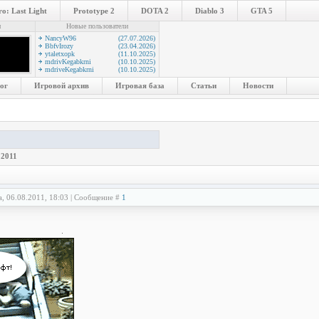
o: Last Light
Prototype 2
DOTA 2
Diablo 3
GTA 5
и
Новые пользователи
NancyW96
(27.07.2026)
BbfvIrozy
(23.04.2026)
ytaletxopk
(11.10.2025)
mdrivKegabkrni
(10.10.2025)
mdriveKegabkrni
(10.10.2025)
ог
Игровой архив
Игровая база
Статьи
Новости
 2011
а, 06.08.2011, 18:03 | Сообщение #
1