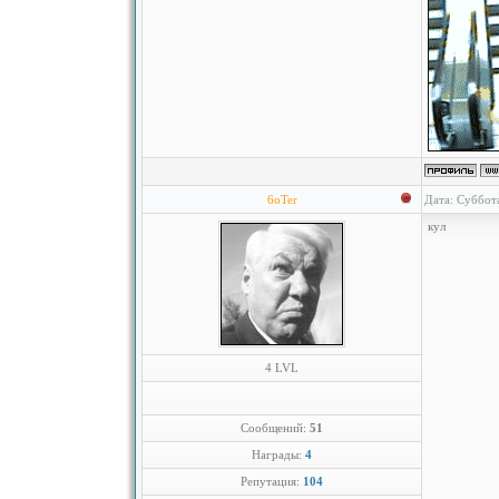
6oTer
Дата: Суббот
кул
4 LVL
Сообщений:
51
Награды:
4
Репутация:
104