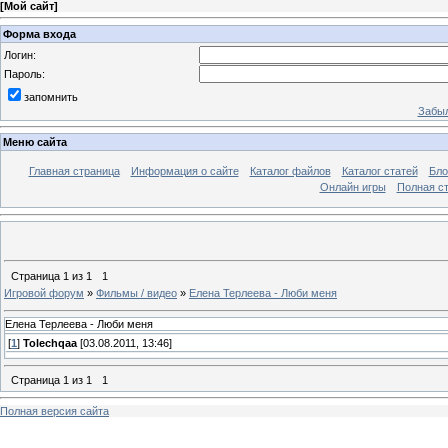
[
Мой сайт
]
Форма входа
Логин:
Пароль:
запомнить
Забыл
Меню сайта
Главная страница
Информация о сайте
Каталог файлов
Каталог статей
Бло
Онлайн игры
Полная ст
Страница
1
из
1
1
Игровой форум
»
Фильмы / видео
»
Елена Терлеева - Люби меня
Елена Терлеева - Люби меня
[
1
]
Tolechqaa
[03.08.2011, 13:46]
Страница
1
из
1
1
Полная версия сайта