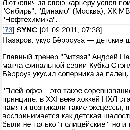
Люткевич за свою карьеру успел пои
"Сибирь", "Динамо" (Москва), ХК МВ
"Нефтехимика".
[
73
]
SYNC
[01.09.2011, 07:38]
Назаров: укус Бёрроуза — детские 
Главный тренер "Витязя" Андрей На
матча финальной серии Кубка Стэнл
Бёрроуз укусил соперника за палец.
"Плей-офф – это такое соревнование
принципе, в XXI веке хоккей НХЛ ст
памяти возникали такие эксцессы, п
воспринимается как детская шалост
были не только "полицейские", но и