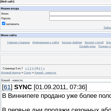
[
Мой сайт
]
Форма входа
Логин:
Пароль:
запомнить
Забыл
Меню сайта
Главная страница
Информация о сайте
Каталог файлов
Каталог статей
Бло
Онлайн игры
Полная ст
Страница
5
из
7
«
1
2
3
4
5
6
7
»
Игровой форум
»
Спорт
»
Хоккей - новости.
Хоккей - новости.
[
61
]
SYNC
[01.09.2011, 07:36]
В Виннипеге продано уже более по
В первые дни продажи сезонных аб