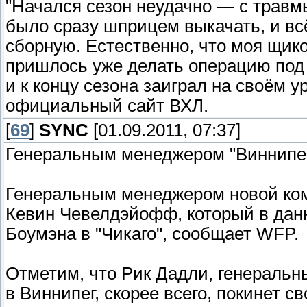
"Начался сезон неудачно — с травм
было сразу шприцем выкачать, и вс
сборную. Естественно, что моя щик
пришлось уже делать операцию под 
и к концу сезона заиграл на своём 
официальный сайт ВХЛ.
[
69
]
SYNC
[01.09.2011, 07:37]
Генеральным менеджером "Виннипе
Генеральным менеджером новой ком
Кевин Чевелдэйофф, который в дан
Боумэна в "Чикаго", сообщает WFP.
Отметим, что Рик Дадли, генеральн
в Виннипег, скорее всего, покинет с