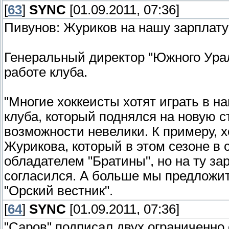
[
63
]
SYNC
[01.09.2011, 07:36]
Пивунов: Журиков на нашу зарплату
Генеральный директор "Южного Ура
работе клуба.
"Многие хоккеисты хотят играть в н
клуба, который поднялся на новую 
возможности невелики. К примеру, 
Журикова, который в этом сезоне в 
обладателем "Братины", но на ту за
согласился. А больше мы предложит
"Орский вестник".
[
64
]
SYNC
[01.09.2011, 07:36]
"Саров" подписал двух ограниченно