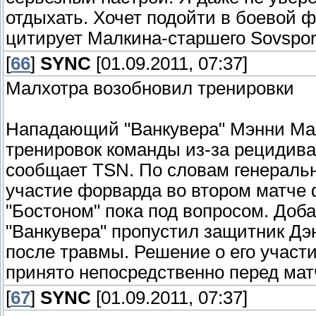
отдыхать. Хочет подойти в боевой 
цитирует Малкина-старшего Sovsport
[
66
]
SYNC
[01.09.2011, 07:37]
Малхотра возобновил тренировки
Нападающий "Ванкувера" Мэнни Мал
тренировок команды из-за рецидива
сообщает TSN. По словам генеральн
участие форварда во втором матче 
"Бостоном" пока под вопросом. Доб
"Ванкувера" пропустил защитник Д
после травмы. Решение о его участи
принято непосредственно перед мат
[
67
]
SYNC
[01.09.2011, 07:37]