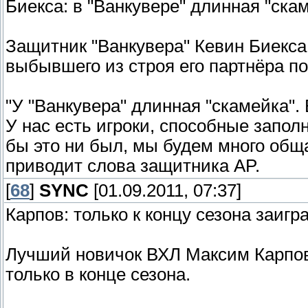
Биекса: в "Ванкувере" длинная "ска
Защитник "Ванкувера" Кевин Биекса
выбывшего из строя его партнёра п
"У "Ванкувера" длинная "скамейка".
У нас есть игроки, способные запол
бы это ни был, мы будем много общ
приводит слова защитника AP.
[
68
]
SYNC
[01.09.2011, 07:37]
Карпов: только к концу сезона заигр
Лучший новичок ВХЛ Максим Карпов 
только в конце сезона.