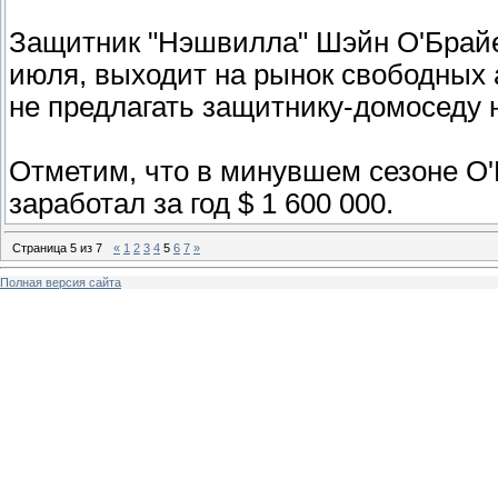
Защитник "Нэшвилла" Шэйн О'Брайен
июля, выходит на рынок свободных 
не предлагать защитнику-домоседу 
Отметим, что в минувшем сезоне О'
заработал за год $ 1 600 000.
Страница
5
из
7
«
1
2
3
4
5
6
7
»
Полная версия сайта