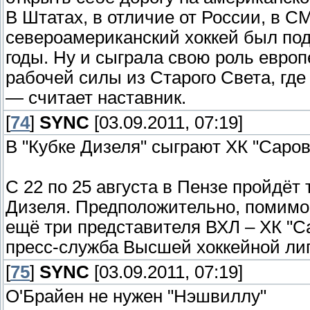
В Штатах, в отличие от России, в С
североамериканский хоккей был по
годы. Ну и сыграла свою роль евро
рабочей силы из Старого Света, где 
— считает наставник.
[
74
]
SYNC
[03.09.2011, 07:19]
В "Кубке Дизеля" сыграют ХК "Саров
С 22 по 25 августа в Пензе пройдё
Дизеля. Предположительно, помимо 
ещё три представителя ВХЛ – ХК "Са
пресс-служба Высшей хоккейной лиг
[
75
]
SYNC
[03.09.2011, 07:19]
О'Брайен не нужен "Нэшвиллу"