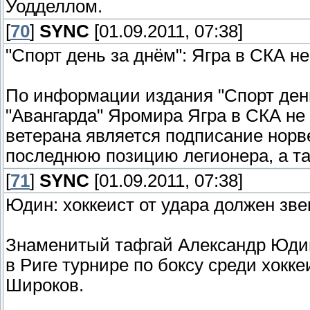
Уодделлом.
[
70
]
SYNC
[01.09.2011, 07:38]
"Спорт день за днём": Ягра в СКА не
По информации издания "Спорт день
"Авангарда" Яромира Ягра в СКА не
ветерана является подписание норв
последнюю позицию легионера, а та
[
71
]
SYNC
[01.09.2011, 07:38]
Юдин: хоккеист от удара должен зве
Знаменитый тафгай Александр Юди
в Риге турнире по боксу среди хокк
Широков.