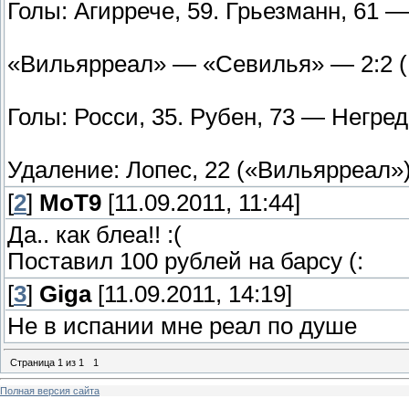
Голы: Агиррече, 59. Грьезманн, 61 — 
«Вильярреал» — «Севилья» — 2:2 (
Голы: Росси, 35. Рубен, 73 — Негредо
Удаление: Лопес, 22 («Вильярреал»)
[
2
]
MoT9
[11.09.2011, 11:44]
Да.. как блеа!! :(
Поставил 100 рублей на барсу (:
[
3
]
Giga
[11.09.2011, 14:19]
Не в испании мне реал по душе
Страница
1
из
1
1
Полная версия сайта