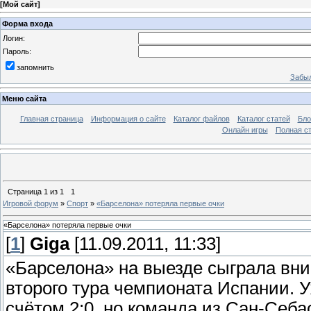
[
Мой сайт
]
Форма входа
Логин:
Пароль:
запомнить
Забыл
Меню сайта
Главная страница
Информация о сайте
Каталог файлов
Каталог статей
Бло
Онлайн игры
Полная ст
Страница
1
из
1
1
Игровой форум
»
Спорт
»
«Барселона» потеряла первые очки
«Барселона» потеряла первые очки
[
1
]
Giga
[11.09.2011, 11:33]
«Барселона» на выезде сыграла вн
второго тура чемпионата Испании. 
счётом 2:0, но команда из Сан-Себа