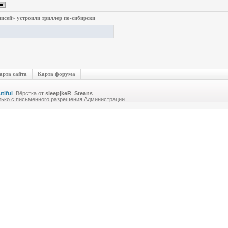
исей» устроили триллер по-сибирски
арта сайта
Карта форума
tiful
. Вёрстка от
sleepjkeR
,
Steans
.
лько с письменного разрешения Администрации.