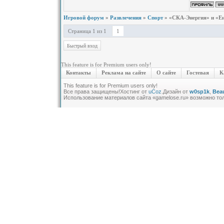
Игровой форум
»
Развлечения
»
Спорт
»
«СКА-Энергия» и «Ен
Страница
1
из
1
1
This feature is for Premium users only!
Контакты
Реклама на сайте
О сайте
Гостевая
К
This feature is for Premium users only!
Все права защищены!
Хостинг от
uCoz
.Дизайн от
w0sp1k
,
Beau
Использование материалов сайта «gamelose.ru» возможно то