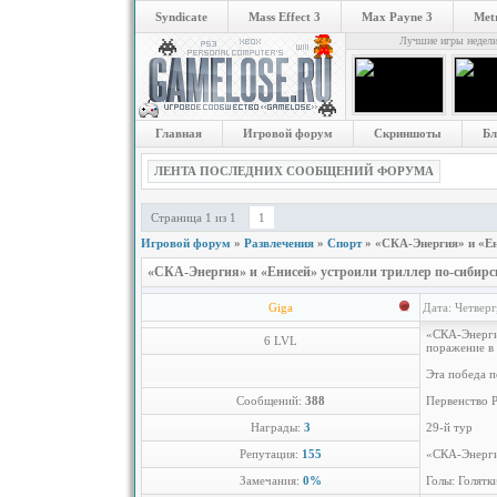
Syndicate
Mass Effect 3
Max Payne 3
Metr
Лучшие игры недел
Главная
Игровой форум
Скриншоты
Бл
ЛЕНТА ПОСЛЕДНИХ СООБЩЕНИЙ ФОРУМА
Страница
1
из
1
1
Игровой форум
»
Развлечения
»
Спорт
»
«СКА-Энергия» и «Ен
«СКА-Энергия» и «Енисей» устроили триллер по-сибирс
Giga
Дата: Четверг
«СКА-Энергия
6 LVL
поражение в 
Эта победа п
Сообщений:
388
Первенство 
Награды:
3
29-й тур
Репутация:
155
«СКА-Энерги
Замечания:
0%
Голы: Голятки