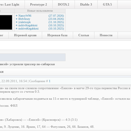
o: Last Light
Prototype 2
DOTA 2
Diablo 3
GTA 5
и
Новые пользователи
NancyW96
(27.07.2026)
BbfvIrozy
(23.04.2026)
ytaletxopk
(11.10.2025)
mdrivKegabkrni
(10.10.2025)
mdriveKegabkrni
(10.10.2025)
ог
Игровой архив
Игровая база
Статьи
Новости
исей» устроили триллер по-сибирски
ки
, 22.09.2011, 16:54 | Сообщение #
1
» на своем поле сломила сопротивление «Енисея» в матче 29-го тура первенства России в 
первом круге со счетом 0:3.
озволила хабаровчанам подняться на 11-е место в турнирной таблице, «Енисей» остался на 
России. ФНЛ
я» (Хабаровск) — «Енисей» (Красноярск) — 4:3 (3:1)
н, 9. Луценко, 16. Яркин, 17, 64 — Фатуллаев, 26, 66. Базанов, 48.