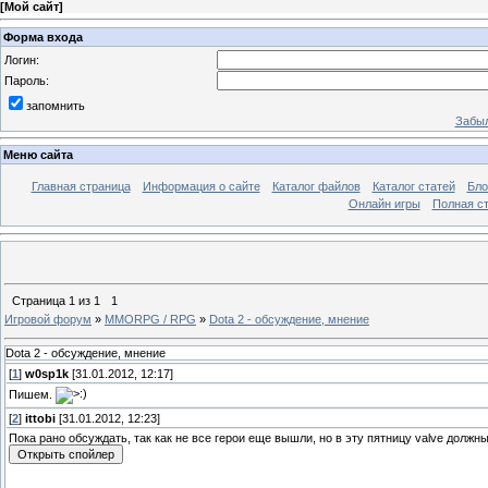
[
Мой сайт
]
Форма входа
Логин:
Пароль:
запомнить
Забыл
Меню сайта
Главная страница
Информация о сайте
Каталог файлов
Каталог статей
Бло
Онлайн игры
Полная ст
Страница
1
из
1
1
Игровой форум
»
MMORPG / RPG
»
Dota 2 - обсуждение, мнение
Dota 2 - обсуждение, мнение
[
1
]
w0sp1k
[31.01.2012, 12:17]
Пишем.
[
2
]
ittobi
[31.01.2012, 12:23]
Пока рано обсуждать, так как не все герои еще вышли, но в эту пятницу valve должны