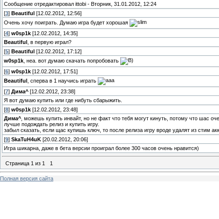
Сообщение отредактировал
ittobi
-
Вторник, 31.01.2012, 12:24
[
3
]
Beautiful
[12.02.2012, 12:56]
Очень хочу поиграть. Думаю игра будет хорошая
[
4
]
w0sp1k
[12.02.2012, 14:35]
Beautiful
, в первую играл?
[
5
]
Beautiful
[12.02.2012, 17:12]
w0sp1k
, неа. вот думаю скачать попробовать
[
6
]
w0sp1k
[12.02.2012, 17:51]
Beautiful
, сперва в 1 научись играть
[
7
]
Дима^
[12.02.2012, 23:38]
Я вот думаю купить или где нибуть сбарыжить.
[
8
]
w0sp1k
[12.02.2012, 23:48]
Дима^
, можешь купить инвайт, но не факт что тебя могут кинуть, потому что шас оч
лучше подождать релиз и купить игру.
забыл сказать, если щас купишь ключ, то после релиза игру вроде удалят из стим акк
[
9
]
SkaTuH4uK
[20.02.2012, 20:06]
Игра шикарна, даже в бета версии проиграл более 300 часов очень нравится)
Страница
1
из
1
1
Полная версия сайта