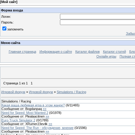
[
Мой сайт
]
Форма входа
Логин:
Пароль:
запомнить
Забыл
Меню сайта
Главная страница
Информация о сайте
Каталог файлов
Каталог статей
Бло
Онлайн игры
Полная ст
Страница
1
из
1
1
Игровой форум
»
Игровой форум
»
Simulations / Racing
Simulations / Racing
Какая ваша любимая игра в этом жанре?
(
6
/
11465
)
Сообщение от:
Bogdanpaq
»»
Need for Speed: Most Wanted 2
(
0
/
1978
)
Сообщение от:
Plealaacitnen
»»
Euro Truck Simulator 2
(
0
/
1789
)
Сообщение от:
XRumer23evilk
»»
Need for Speed: The Run - обсуждение, мнение
(
0
/
1596
)
Сообщение от:
Plealaacitnen
»»