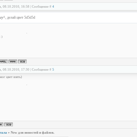
а, 08.10.2010, 16:58 | Сообщение #
4
ky^
, делай цвет 5d5d5d
:)
а, 08.10.2010, 17:30 | Сообщение #
5
 мог цвет взять)
ртала
»
New для новостей и файлов.