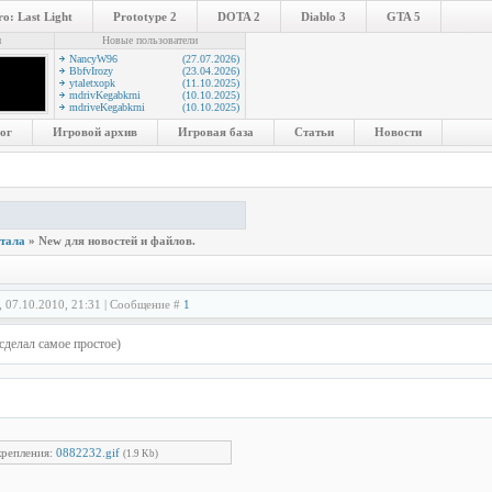
o: Last Light
Prototype 2
DOTA 2
Diablo 3
GTA 5
и
Новые пользователи
NancyW96
(27.07.2026)
BbfvIrozy
(23.04.2026)
ytaletxopk
(11.10.2025)
mdrivKegabkrni
(10.10.2025)
mdriveKegabkrni
(10.10.2025)
ог
Игровой архив
Игровая база
Статьи
Новости
ртала
»
New для новостей и файлов.
, 07.10.2010, 21:31 | Сообщение #
1
сделал самое простое)
репления:
0882232.gif
(1.9 Kb)