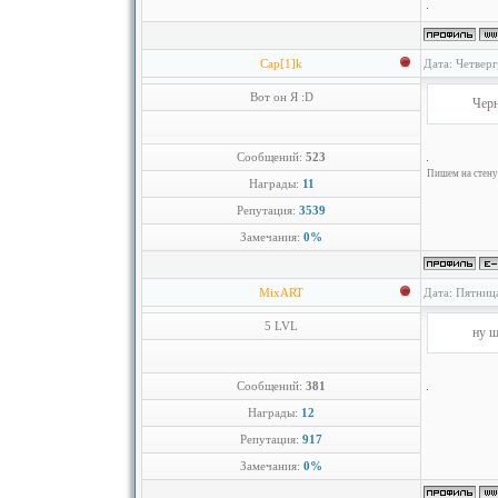
Cap[1]k
Дата: Четверг
Вот он Я :D
Черн
Сообщений:
523
Пишем на стену 
Награды:
11
Репутация:
3539
Замечания:
0%
MixART
Дата: Пятниц
5 LVL
ну щ
Сообщений:
381
Награды:
12
Репутация:
917
Замечания:
0%