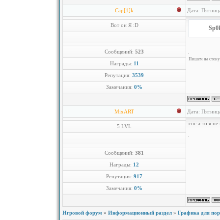
Cap[1]k
Дата: Пятниц
Вот он Я :D
Sp0
Сообщений:
523
Пишем на стену 
Награды:
11
Репутация:
3539
Замечания:
0%
MixART
Дата: Пятниц
спс а то я не
5 LVL
Сообщений:
381
Награды:
12
Репутация:
917
Замечания:
0%
Игровой форум
»
Информационный раздел
»
Графика для по