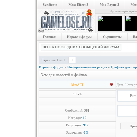
Syndicate
Mass Effect 3
Max Payne 3
Metr
Лучшие игры недел
Главная
Игровой форум
Скриншоты
Бл
ЛЕНТА ПОСЛЕДНИХ СООБЩЕНИЙ ФОРУМА
Страница
1
из
1
1
Игровой форум
»
Информационный раздел
»
Графика для по
New для новостей и файлов.
MixART
Дата: Четверг
5 LVL
Вот 
Сообщений:
381
Награды:
12
Репутация:
917
Прик
Замечания:
0%