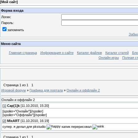
[
Мой сайт
]
Форма входа
Логин:
Пароль:
запомнить
Забыл
Меню сайта
Главная страница
Информация о сайте
Каталог файлов
Каталог статей
Бло
Онлайн игры
Полная ст
Страница
1
из
1
1
Игровой форум
»
Графика для портала
»
Онлайн и оффлайн 2
Онлайн и оффлайн 2
[
1
]
Cap[1]k
[11.10.2010, 15:20]
[spoiler="Онлайн"]
[/spoiler]
[spoiler="Оффлайн"]
[/spoiler]
[
2
]
MixART
[11.10.2010, 16:19]
супер. я делал для pkstudio
капик перерисовал
Страница
1
из
1
1