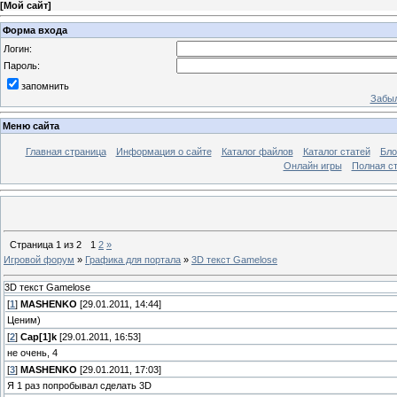
[
Мой сайт
]
Форма входа
Логин:
Пароль:
запомнить
Забыл
Меню сайта
Главная страница
Информация о сайте
Каталог файлов
Каталог статей
Бло
Онлайн игры
Полная ст
Страница
1
из
2
1
2
»
Игровой форум
»
Графика для портала
»
3D текст Gamelose
3D текст Gamelose
[
1
]
MASHENKO
[29.01.2011, 14:44]
Ценим)
[
2
]
Cap[1]k
[29.01.2011, 16:53]
не очень, 4
[
3
]
MASHENKO
[29.01.2011, 17:03]
Я 1 раз попробывал сделать 3D