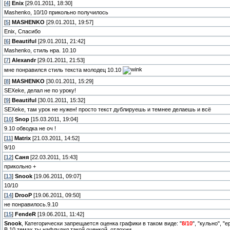
[
4
]
Enix
[29.01.2011, 18:30]
Mashenko, 10/10 прикольно получилось
[
5
]
MASHENKO
[29.01.2011, 19:57]
Enix, Спасибо
[
6
]
Beautiful
[29.01.2011, 21:42]
Mashenko, стиль нра. 10.10
[
7
]
Alexandr
[29.01.2011, 21:53]
мне понравился стиль текста молодец 10.10
[
8
]
MASHENKO
[30.01.2011, 15:29]
SEXeke, делал не по уроку!
[
9
]
Beautiful
[30.01.2011, 15:32]
SEXeke, там урок не нужен! просто текст дублируешь и темнее делаешь и всё
[
10
]
Snop
[15.03.2011, 19:04]
9.10 обводка не оч !
[
11
]
Matrix
[21.03.2011, 14:52]
9/10
[
12
]
Саня
[22.03.2011, 15:43]
прикольно +
[
13
]
Snook
[19.06.2011, 09:07]
10/10
[
14
]
DrooP
[19.06.2011, 09:50]
не понравилось.9.10
[
15
]
FendeR
[19.06.2011, 11:42]
Snook
, Категорически запрещается оценка графики в таком виде: "
8/10
", "кульно", 
В 10 темах ты нафлудил такой оценкой, отдохни.