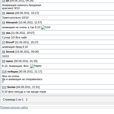
[
3
]
q5
[09.06.2011, 09:28]
Анирмация немного бредовая..
красиво) 9/10
[
4
]
James
[09.06.2011, 10:17]
Замечательно 10/10
[
5
]
Alexandr
[10.06.2011, 11:57]
анимация не очень а так 8.10
[
6
]
ska
[11.06.2011, 18:07]
Супер 10! Все найс
[
7
]
DrooP
[11.06.2011, 18:27]
анимация бред.9.10
[
8
]
Snook
[19.06.2011, 09:06]
10/10
[
9
]
tawer
[30.06.2011, 01:25]
8.10, Анимация, Фон.
[
10
]
volkqaa
[30.06.2011, 21:17]
Фон не очень
Да и анимация не понравилась
7
[
11
]
Snoke
[04.09.2011, 21:51]
9,10 фон некуда а так вроде норм
Страница
1
из
1
1
Полная версия сайта