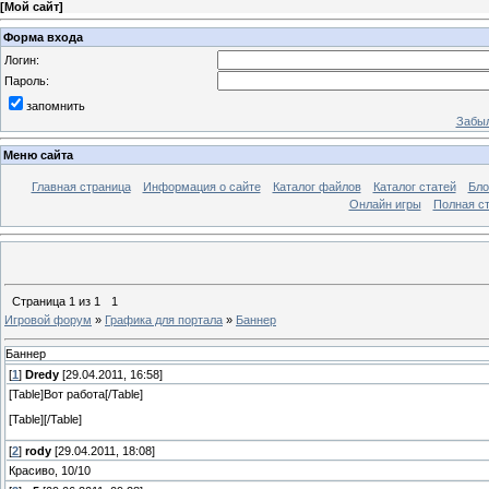
[
Мой сайт
]
Форма входа
Логин:
Пароль:
запомнить
Забыл
Меню сайта
Главная страница
Информация о сайте
Каталог файлов
Каталог статей
Бло
Онлайн игры
Полная ст
Страница
1
из
1
1
Игровой форум
»
Графика для портала
»
Баннер
Баннер
[
1
]
Dredy
[29.04.2011, 16:58]
[Table]Вот работа[/Table]
[Table]
[/Table]
[
2
]
rody
[29.04.2011, 18:08]
Красиво, 10/10