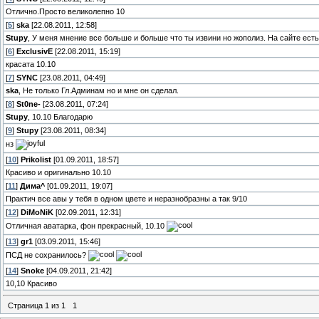
Отлично.Просто великолепно 10
[
5
]
ska
[22.08.2011, 12:58]
Stupy
, У меня мнение все больше и больше что ты извини но жополиз. На сайте ест
[
6
]
ExclusivE
[22.08.2011, 15:19]
красата 10.10
[
7
]
SYNC
[23.08.2011, 04:49]
ska
, Не только Гл.Админам но и мне он сделал.
[
8
]
St0ne-
[23.08.2011, 07:24]
Stupy
, 10.10 Благодарю
[
9
]
Stupy
[23.08.2011, 08:34]
нз
[
10
]
Prikolist
[01.09.2011, 18:57]
Красиво и оригинально 10.10
[
11
]
Дима^
[01.09.2011, 19:07]
Практич все авы у тебя в одном цвете и неразнобразны а так 9/10
[
12
]
DiMoNiK
[02.09.2011, 12:31]
Отличная аватарка, фон прекрасный, 10.10
[
13
]
gr1
[03.09.2011, 15:46]
ПСД не сохранилось?
[
14
]
Snoke
[04.09.2011, 21:42]
10,10 Красиво
Страница
1
из
1
1