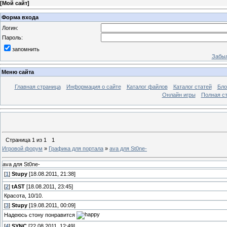
[
Мой сайт
]
Форма входа
Логин:
Пароль:
запомнить
Забыл
Меню сайта
Главная страница
Информация о сайте
Каталог файлов
Каталог статей
Бло
Онлайн игры
Полная ст
Страница
1
из
1
1
Игровой форум
»
Графика для портала
»
ava для St0ne-
ava для St0ne-
[
1
]
Stupy
[18.08.2011, 21:38]
[
2
]
tAST
[18.08.2011, 23:45]
Красота, 10/10.
[
3
]
Stupy
[19.08.2011, 00:09]
Надеюсь стону понравится
[
4
]
SYNC
[22.08.2011, 12:49]