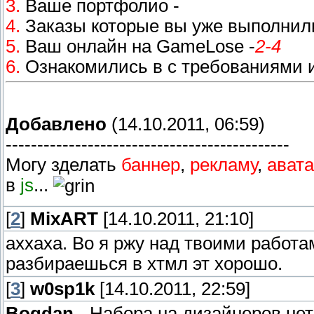
3.
Ваше портфолио -
http://gamelose.r
4.
Заказы которые вы уже выполнили
5.
Ваш онлайн на GameLose -
2-4
час
6.
Ознакомились в с требованиями 
Добавлено
(14.10.2011, 06:59)
---------------------------------------------
Могу зделать
баннер
,
рекламу
,
ават
в
js
...
[
2
]
MixART
[14.10.2011, 21:10]
аххаха. Во я ржу над твоими работа
разбираешься в хтмл эт хорошо.
[
3
]
w0sp1k
[14.10.2011, 22:59]
Bogdan-
, Набора на дизайнеров нет