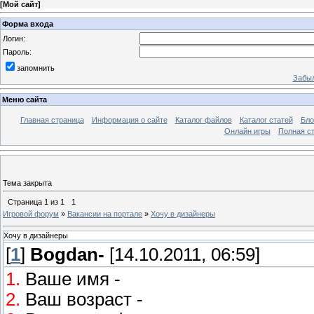
[
Мой сайт
]
Форма входа
Логин:
Пароль:
запомнить
Забыл
Меню сайта
Главная страница
Информация о сайте
Каталог файлов
Каталог статей
Бло
Онлайн игры
Полная ст
Тема закрыта
Страница
1
из
1
1
Игровой форум
»
Вакансии на портале
»
Хочу в дизайнеры
Хочу в дизайнеры
[
1
]
Bogdan-
[14.10.2011, 06:59]
1.
Ваше имя -
Богдан
2.
Ваш возраст -
14