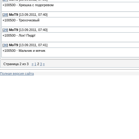
+100500 - Хрюшка с подогревом
[
28
]
MoT9
[13.09.2011, 07:40]
+100500 - Трехочковый
[
29
]
MoT9
[13.09.2011, 07:40]
+100500 - Лох! Пидр!
[
30
]
MoT9
[13.09.2011, 07:41]
+100500 - Мальчик и мячик
Страница
2
из
3
«
1
2
3
»
Полная версия сайта