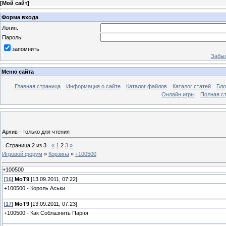
[
Мой сайт
]
Форма входа
Логин:
Пароль:
запомнить
Забыл
Меню сайта
Главная страница
Информация о сайте
Каталог файлов
Каталог статей
Бло
Онлайн игры
Полная ст
Архив - только для чтения
Страница
2
из
3
«
1
2
3
»
Игровой форум
»
Корзина
»
+100500
+100500
[
16
]
MoT9
[13.09.2011, 07:22]
+100500 - Король Аськи
[
17
]
MoT9
[13.09.2011, 07:23]
+100500 - Как Соблазнить Парня