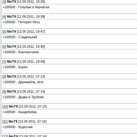
[
3
]
MoT9
[12.09.2011, 19:28]
+100500 - Голубые в Кировске
[
4
]
MoT9
[12.09.2011, 19:39]
+100500 - Потерял Лёху
[
5
]
MoT9
[12.09.2011, 19:47]
+100500 - Сладенький
[
6
]
MoT9
[12.09.2011, 19:48]
+100500 - Бортмеханик
[
7
]
MoT9
[12.09.2011, 19:48]
+100500 - Борис
[
8
]
MoT9
[13.09.2011, 07:13]
+100500 - Дирижабль, Ага!
[
9
]
MoT9
[13.09.2011, 07:14]
+100500 - Дудка и Трубник
[
10
]
MoT9
[13.09.2011, 07:15]
+100500 - Кандибобер
[
11
]
MoT9
[13.09.2011, 07:15]
+100500 - Кудесник
[
12
]
MoT9
[13.09.2011, 07:16]