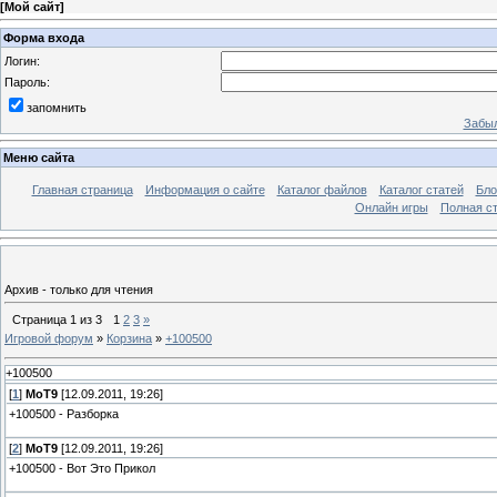
[
Мой сайт
]
Форма входа
Логин:
Пароль:
запомнить
Забыл
Меню сайта
Главная страница
Информация о сайте
Каталог файлов
Каталог статей
Бло
Онлайн игры
Полная ст
Архив - только для чтения
Страница
1
из
3
1
2
3
»
Игровой форум
»
Корзина
»
+100500
+100500
[
1
]
MoT9
[12.09.2011, 19:26]
+100500 - Разборка
[
2
]
MoT9
[12.09.2011, 19:26]
+100500 - Вот Это Прикол