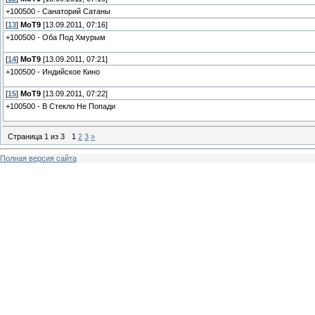
+100500 - Санаторий Сатаны
[
13
]
MoT9
[13.09.2011, 07:16]
+100500 - Оба Под Хмурым
[
14
]
MoT9
[13.09.2011, 07:21]
+100500 - Индийское Кино
[
15
]
MoT9
[13.09.2011, 07:22]
+100500 - В Стекло Не Попади
Страница
1
из
3
1
2
3
»
Полная версия сайта