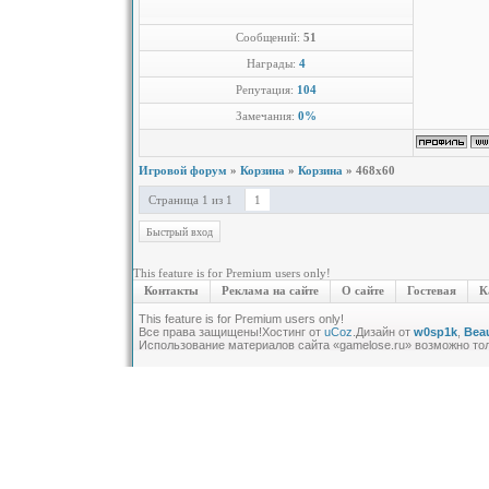
Сообщений:
51
Награды:
4
Репутация:
104
Замечания:
0%
Игровой форум
»
Корзина
»
Корзина
»
468x60
Страница
1
из
1
1
This feature is for Premium users only!
Контакты
Реклама на сайте
О сайте
Гостевая
К
This feature is for Premium users only!
Все права защищены!
Хостинг от
uCoz
.Дизайн от
w0sp1k
,
Beau
Использование материалов сайта «gamelose.ru» возможно то