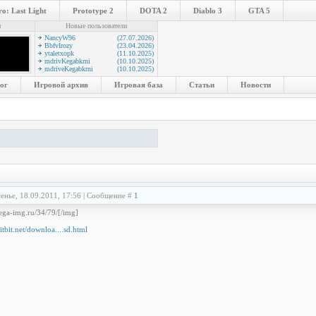
o: Last Light
Prototype 2
DOTA 2
Diablo 3
GTA 5
и
Новые пользователи
NancyW96
(27.07.2026)
BbfvIrozy
(23.04.2026)
ytaletxopk
(11.10.2025)
mdrivKegabkrni
(10.10.2025)
mdriveKegabkrni
(10.10.2025)
ог
Игровой архив
Игровая база
Статьи
Новости
енье, 18.09.2011, 17:56 | Сообщение #
1
ega-img.ru/34/79/[/img]
etitbit.net/downloa....sd.html