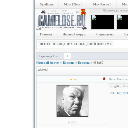
Syndicate
Mass Effect 3
Max Payne 3
Metr
Лучшие игры недел
Главная
Игровой форум
Скриншоты
Бл
ЛЕНТА ПОСЛЕДНИХ СООБЩЕНИЙ ФОРУМА
Страница
1
из
1
1
Игровой форум
»
Корзина
»
Корзина
»
468x60
468x60
6oTer
Дата: Воскрес
[img]http://m
PSD:
http://l
4 LVL