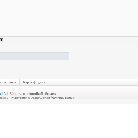
арта сайта
Карта форума
tiful
. Вёрстка от
sleepjkeR
,
Steans
.
лько с письменного разрешения Администрации.