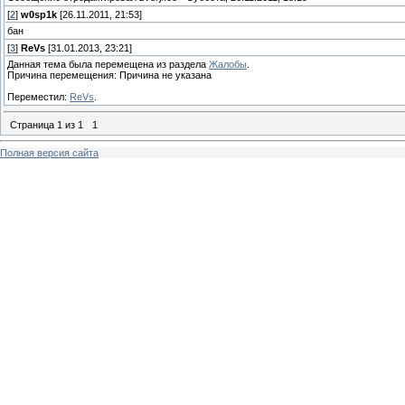
[
2
]
w0sp1k
[26.11.2011, 21:53]
бан
[
3
]
ReVs
[31.01.2013, 23:21]
Данная тема была перемещена из раздела
Жалобы
.
Причина перемещения: Причина не указана
Переместил:
ReVs
.
Страница
1
из
1
1
Полная версия сайта