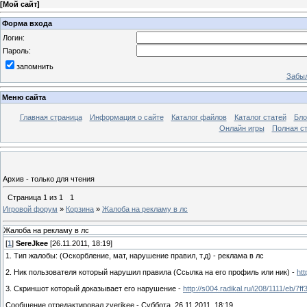
[
Мой сайт
]
Форма входа
Логин:
Пароль:
запомнить
Забыл
Меню сайта
Главная страница
Информация о сайте
Каталог файлов
Каталог статей
Бло
Онлайн игры
Полная ст
Архив - только для чтения
Страница
1
из
1
1
Игровой форум
»
Корзина
»
Жалоба на рекламу в лс
Жалоба на рекламу в лс
[
1
]
SereJkee
[26.11.2011, 18:19]
1. Тип жалобы: (Оскорбление, мат, нарушение правил, т.д) - реклама в лс
2. Ник пользователя который нарушил правила (Ссылка на его профиль или ник) -
ht
3. Скриншот который доказывает его нарушение -
http://s004.radikal.ru/i208/1111/eb/7f
Сообщение отредактировал
zverjkee
-
Суббота, 26.11.2011, 18:19