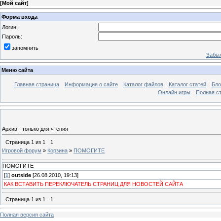
[
Мой сайт
]
Форма входа
Логин:
Пароль:
запомнить
Забыл
Меню сайта
Главная страница
Информация о сайте
Каталог файлов
Каталог статей
Бло
Онлайн игры
Полная ст
Архив - только для чтения
Страница
1
из
1
1
Игровой форум
»
Корзина
»
ПОМОГИТЕ
ПОМОГИТЕ
[
1
]
outside
[26.08.2010, 19:13]
КАК ВСТАВИТЬ ПЕРЕКЛЮЧАТЕЛЬ СТРАНИЦ ДЛЯ НОВОСТЕЙ САЙТА
Страница
1
из
1
1
Полная версия сайта