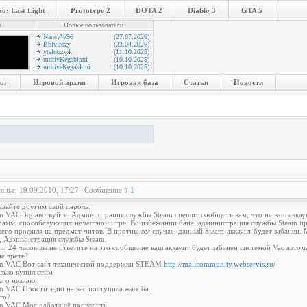
o: Last Light
Prototype 2
DOTA 2
Diablo 3
GTA 5
и
Новые пользователи
NancyW96
(27.07.2026)
BbfvIrozy
(23.04.2026)
ytaletxopk
(11.10.2025)
mdrivKegabkrni
(10.10.2025)
mdriveKegabkrni
(10.10.2025)
ог
Игровой архив
Игровая база
Статьи
Новости
енье, 19.09.2010, 17:27 | Сообщение #
1
авайте другим свой пароль.
on VAC Здравствуйте. Администрация службы Steam спешит сообщить вам, что на ваш аккау
рамм, способсвующих нечестной игре. Во избежании бана, администрация службы Steam пр
его профиля на предмет читов. В противном случае, данный Steam-аккаунт будет забанен
, Администрация службы Steam.
ии 24 часов вы не ответите на это сообщение ваш аккаунт будет забанен системой Vac автом
не врете?
ion VAC Вот сайт технической поддержки STEAM
http://mailcommunity.webservis.ru/
олько купил стим
его незнаю.
on VAC Простите,но на вас поступила жалоба.
что?
on VAC Моя работа её проверить