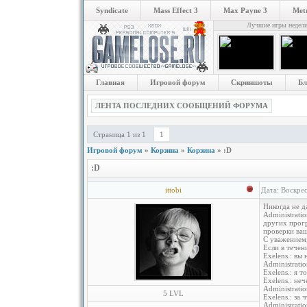
Syndicate
Mass Effect 3
Max Payne 3
Metr
Лучшие игры недел
Главная
Игровой форум
Скриншоты
Бл
ЛЕНТА ПОСЛЕДНИХ СООБЩЕНИЙ ФОРУМА
Страница
1
из
1
1
Игровой форум
»
Корзина
»
Корзина
»
:D
:D
ittobi
Дата: Воскрес
Никогда не д
Administrati
других прог
проверки ваш
С уважением
Если в течен
Exelens.: вы 
Administrat
Exelens.: я т
Exelens.: неч
Administrati
5 LVL
Exelens.: за 
Administrati