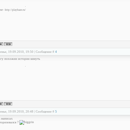
т - http://playbaze.ru/
енье, 19.09.2010, 19:50 | Сообщение #
4
огу похожии истории кинуть
енье, 19.09.2010, 20:48 | Сообщение #
5
 написал.
торизовался ?