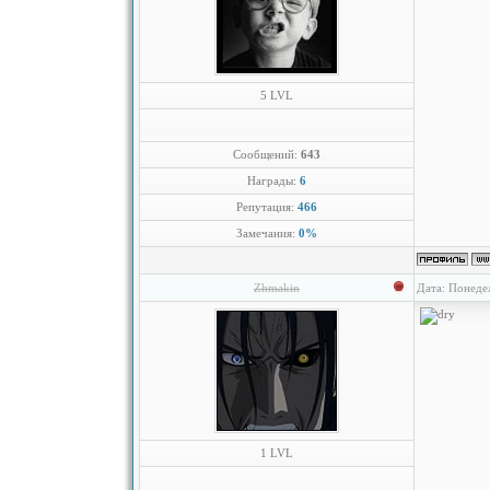
5 LVL
Сообщений:
643
Награды:
6
Репутация:
466
Замечания:
0%
Zhmakin
Дата: Понеде
1 LVL