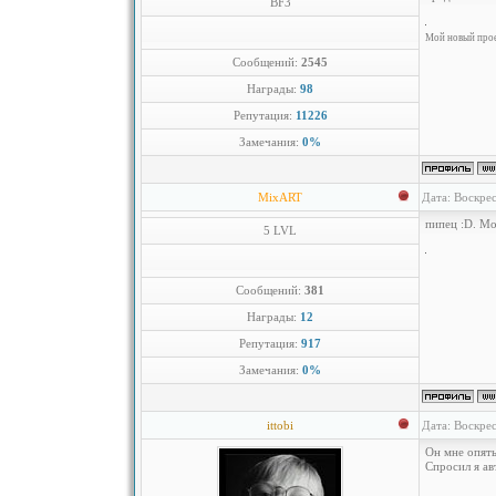
BF3
Мой новый проек
Сообщений:
2545
Награды:
98
Репутация:
11226
Замечания:
0%
MixART
Дата: Воскрес
пипец :D. М
5 LVL
Сообщений:
381
Награды:
12
Репутация:
917
Замечания:
0%
ittobi
Дата: Воскрес
Он мне опять
Спросил я ав