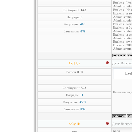
Exelens.: Чт
Administrati
Exelens.: Не
Сообщений:
643
Exelens.: я т
Administrati
Награды:
6
Administrati
Exelens.: мен
Репутация:
466
Exelens.: я б
Administrati
Замечания:
0%
Exelens.: а 
Administrati
Exelens.: ну
Exelens.: 30
Administrati
Cap[1]k
Дата: Воскрес
Вот он Я :D
Exel
Сообщений:
523
Пишем на стену 
Награды:
11
Репутация:
3539
Замечания:
0%
w0sp1k
Дата: Воскрес
бред