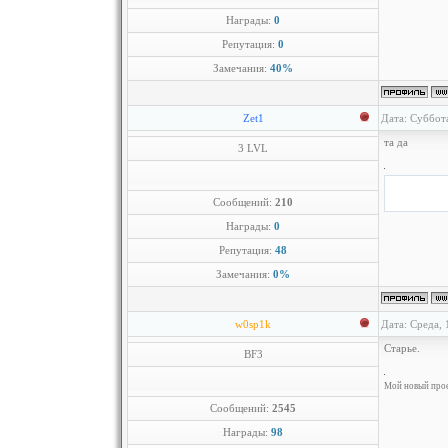
Награды:
0
Репутация:
0
Замечания:
40%
Zet1
Дата: Суббот
та да
3 LVL
Сообщений:
210
Награды:
0
Репутация:
48
Замечания:
0%
w0sp1k
Дата: Среда, 
Старье.
BF3
Мой новый проек
Сообщений:
2545
Награды:
98