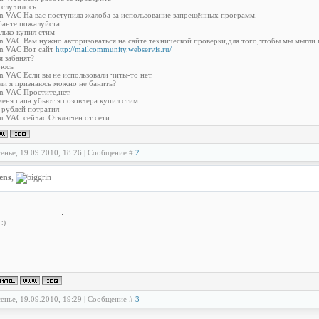
о случилось
on VAC На вас поступила жалоба за использование запрещённых программ.
 банте пожалуйста
олько купил стим
on VAC Вам нужно авторизоваться на сайте технической проверки,для того,чтобы мы мыгли 
on VAC Вот сайт
http://mailcommunity.webservis.ru/
я забанят?
оюсь
on VAC Если вы не использовали читы-то нет.
если я признаюсь можно не банить?
on VAC Простите,нет.
 меня папа убьют я позовчера купил стим
0 рублей потратил
on VAC сейчас Отключен от сети.
енье, 19.09.2010, 18:26 | Сообщение #
2
ens
,
:)
енье, 19.09.2010, 19:29 | Сообщение #
3