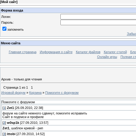
[
Мой сайт
]
Форма входа
Логин:
Пароль:
запомнить
Забыл
Меню сайта
Главная страница
Информация о сайте
Каталог файлов
Каталог статей
Бло
Онлайн игры
Полная ст
Архив - только для чтения
Страница
1
из
1
1
Игровой форум
»
Корзина
»
Помогите с форумом
Помогите с форумом
[
1
]
Zet1
[26.09.2010, 22:38]
форум на сайте немного сдвинут, помогите исправить
Сайт в подписи и профиле
[
2
]
w0sp1k
[27.09.2010, 13:57]
Zet1
, шаблон кривой - рип
[
3
]
ittobi
[27.09.2010, 14:52]