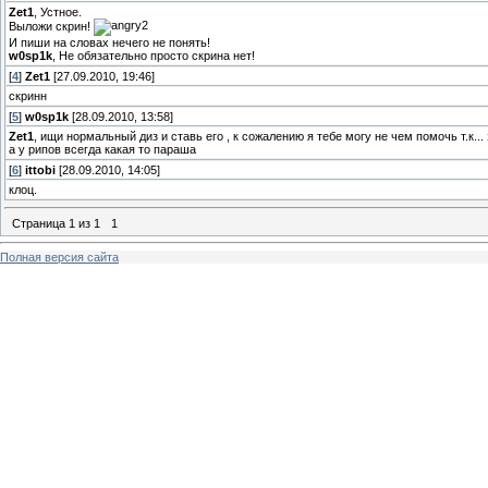
Zet1
, Устное.
Выложи скрин!
И пиши на словах нечего не понять!
w0sp1k
, Не обязательно просто скрина нет!
[
4
]
Zet1
[27.09.2010, 19:46]
скринн
[
5
]
w0sp1k
[28.09.2010, 13:58]
Zet1
, ищи нормальный диз и ставь его , к сожалению я тебе могу не чем помочь т.к...
а у рипов всегда какая то параша
[
6
]
ittobi
[28.09.2010, 14:05]
клоц.
Страница
1
из
1
1
Полная версия сайта