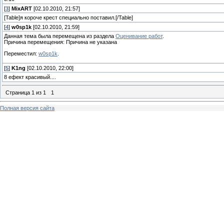
[
3
]
MixART
[02.10.2010, 21:57]
[Table]я короче крест специально поставил.[/Table]
[
4
]
w0sp1k
[02.10.2010, 21:59]
Данная тема была перемещена из раздела
Оценивание работ
.
Причина перемещения: Причина не указана
Переместил:
w0sp1k
.
[
5
]
K1ng
[02.10.2010, 22:00]
8 ефект красивый....
Страница
1
из
1
1
Полная версия сайта