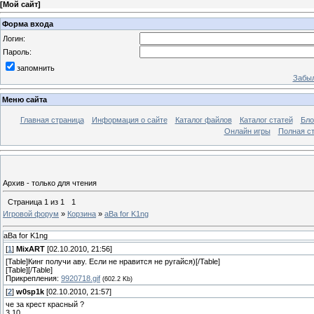
[
Мой сайт
]
Форма входа
Логин:
Пароль:
запомнить
Забыл
Меню сайта
Главная страница
Информация о сайте
Каталог файлов
Каталог статей
Бло
Онлайн игры
Полная ст
Архив - только для чтения
Страница
1
из
1
1
Игровой форум
»
Корзина
»
aBa for K1ng
aBa for K1ng
[
1
]
MixART
[02.10.2010, 21:56]
[Table]Кинг получи аву. Если не нравится не ругайся)[/Table]
[Table]
[/Table]
Прикрепления:
9920718.gif
(602.2 Kb)
[
2
]
w0sp1k
[02.10.2010, 21:57]
че за крест красный ?
3.10