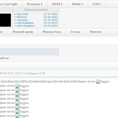
o: Last Light
Prototype 2
DOTA 2
Diablo 3
GTA 5
и
Новые пользователи
NancyW96
(27.07.2026)
BbfvIrozy
(23.04.2026)
ytaletxopk
(11.10.2025)
mdrivKegabkrni
(10.10.2025)
mdriveKegabkrni
(10.10.2025)
ог
Игровой архив
Игровая база
Статьи
Новости
meLose
09.06.2010, 16:25 | Сообщение #
31
s][diz][akor][azel][blue][reklama][designer][moder][admin]Набираю посты
ираю посты
ираю посты
ираю посты
ираю посты
ираю посты
ираю посты
ираю посты
ираю посты