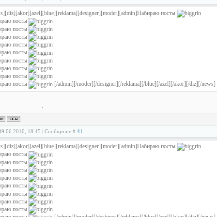
s][diz][akor][azel][blue][reklama][designer][moder][admin]Набираю посты
ираю посты
ираю посты
ираю посты
ираю посты
ираю посты
ираю посты
ираю посты
ираю посты
ираю посты
[/admin][/moder][/designer][/reklama][/blue][/azel][/akor][/diz][/news]
09.06.2010, 18:45 | Сообщение #
41
s][diz][akor][azel][blue][reklama][designer][moder][admin]Набираю посты
ираю посты
ираю посты
ираю посты
ираю посты
ираю посты
ираю посты
ираю посты
ираю посты