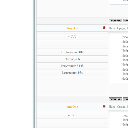
Наб
AnyOne
Дата: Среда, 
4 LVL
[new
Наб
Наб
Наб
Сообщений:
402
Наб
Награды:
6
Наб
Наб
Репутация:
5445
Наб
Замечания:
0%
Наб
Наб
AnyOne
Дата: Среда, 
4 LVL
[new
Наб
Наб