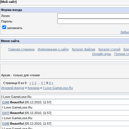
[
Мой сайт
]
Форма входа
Логин:
Пароль:
запомнить
Забыл
Меню сайта
Главная страница
Информация о сайте
Каталог файлов
Каталог статей
Бло
Онлайн игры
Полная ст
Архив - только для чтения
Страница
8
из
9
«
1
2
…
6
7
8
9
»
Игровой форум
»
Корзина
»
I Love GameLose.Ru
I Love GameLose.Ru
[
106
]
Beautiful
[05.12.2010, 11:57]
I Love GameLose.Ru
[
107
]
Beautiful
[05.12.2010, 11:57]
I Love GameLose.Ru
[
108
]
Beautiful
[05.12.2010, 11:57]
I Love GameLose.Ru