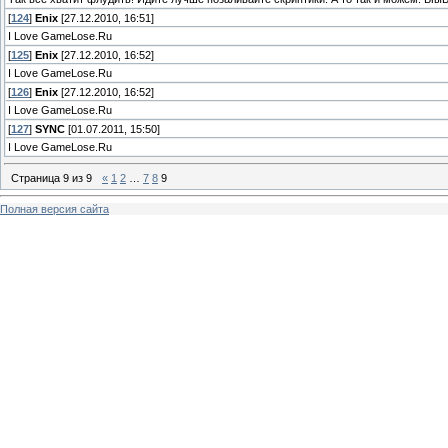
[
124
]
Enix
[27.12.2010, 16:51]
I Love GameLose.Ru
[
125
]
Enix
[27.12.2010, 16:52]
I Love GameLose.Ru
[
126
]
Enix
[27.12.2010, 16:52]
I Love GameLose.Ru
[
127
]
SYNC
[01.07.2011, 15:50]
I Love GameLose.Ru
Страница
9
из
9
«
1
2
…
7
8
9
Полная версия сайта