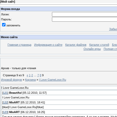
[
Мой сайт
]
Форма входа
Логин:
Пароль:
запомнить
Забыл
Меню сайта
Главная страница
Информация о сайте
Каталог файлов
Каталог статей
Бло
Онлайн игры
Полная ст
Архив - только для чтения
Страница
9
из
9
«
1
2
…
7
8
9
Игровой форум
»
Корзина
»
I Love GameLose.Ru
I Love GameLose.Ru
[
121
]
Beautiful
[05.12.2010, 11:57]
I Love GameLose.Ru
[
122
]
MixART
[05.12.2010, 18:41]
[blue]I Love GameLose.Ru[/blue]
[
123
]
MixART
[06.12.2010, 16:25]
Так все хватит флудить! Идите лучше позаливайте скриптики. А то так и можем. Ыы