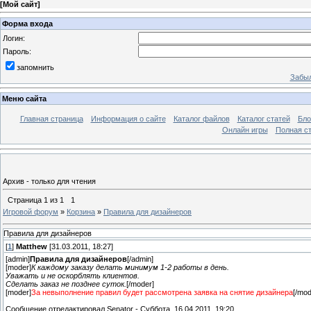
[
Мой сайт
]
Форма входа
Логин:
Пароль:
запомнить
Забыл
Меню сайта
Главная страница
Информация о сайте
Каталог файлов
Каталог статей
Бло
Онлайн игры
Полная ст
Архив - только для чтения
Страница
1
из
1
1
Игровой форум
»
Корзина
»
Правила для дизайнеров
Правила для дизайнеров
[
1
]
Matthew
[31.03.2011, 18:27]
[admin]
Правила для дизайнеров
[/admin]
[moder]
К каждому заказу делать минимум 1-2 работы в день.
Уважать и не оскорблять клиентов.
Сделать заказ не позднее суток.
[/moder]
[moder]
За невыполнение правил будет рассмотрена заявка на снятие дизайнера
[/mod
Сообщение отредактировал
Senator
-
Суббота, 16.04.2011, 19:20