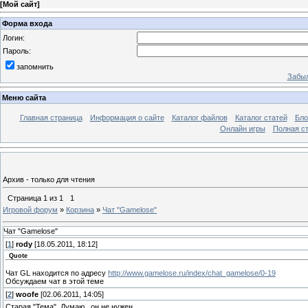
[
Мой сайт
]
Форма входа
Логин:
Пароль:
запомнить
Забыл
Меню сайта
Главная страница
Информация о сайте
Каталог файлов
Каталог статей
Бло
Онлайн игры
Полная ст
Архив - только для чтения
Страница
1
из
1
1
Игровой форум
»
Корзина
»
Чат "Gamelose"
Чат "Gamelose"
[
1
]
rody
[18.05.2011, 18:12]
Quote
Чат GL находится по адресу
http://www.gamelose.ru/index/chat_gamelose/0-19
Обсуждаем чат в этой теме
[
2
]
woofe
[02.06.2011, 14:05]
Старая "Тема". Думаю...он не нужен