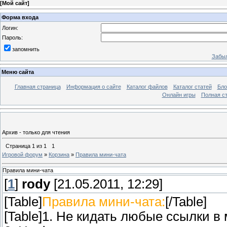
[
Мой сайт
]
Форма входа
Логин:
Пароль:
запомнить
Забыл
Меню сайта
Главная страница
Информация о сайте
Каталог файлов
Каталог статей
Бло
Онлайн игры
Полная ст
Архив - только для чтения
Страница
1
из
1
1
Игровой форум
»
Корзина
»
Правила мини-чата
Правила мини-чата
[
1
]
rody
[21.05.2011, 12:29]
[Table]
Правила мини-чата:
[/Table]
[Table]1. Не кидать любые ссылки в