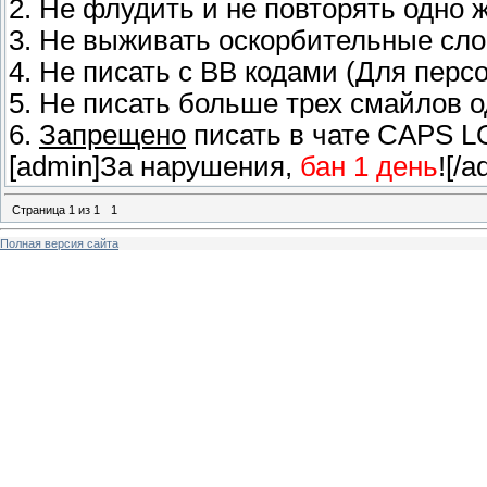
2. Не флудить и не повторять одно 
3. Не выживать оскорбительные слов
4. Не писать с BB кодами (Для персо
5. Не писать больше трех смайлов 
6.
Запрещено
писать в чате CAPS LO
[admin]За нарушения,
бан 1 день
![/a
Страница
1
из
1
1
Полная версия сайта