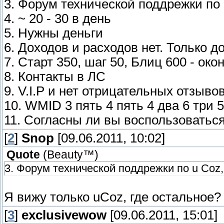
3. Форум технической поддрежки по
4. ~ 20 - 30 в день
5. Нужны деньги
6. Доходов и расходов нет. Только до
7. Старт 350, шаг 50, Блиц 600 - ок
8. Контакты в ЛС
9. V.I.P и нет отрицательных отзыво
10. WMID 3 пять 4 пять 4 два 6 три 
11. Согласны ли вы воспользоваться 
[
2
]
Snop
[09.06.2011, 10:02]
Quote
(
Beauty™
)
3. Форум технической поддрежки по u Coz
Я вижу только uCoz, где остальное?
[
3
]
exclusivewow
[09.06.2011, 15:01]