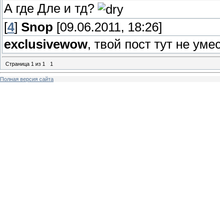
А где Дле и тд?
[
4
]
Snop
[09.06.2011, 18:26]
exclusivewow
, твой пост тут не ум
Страница
1
из
1
1
Полная версия сайта