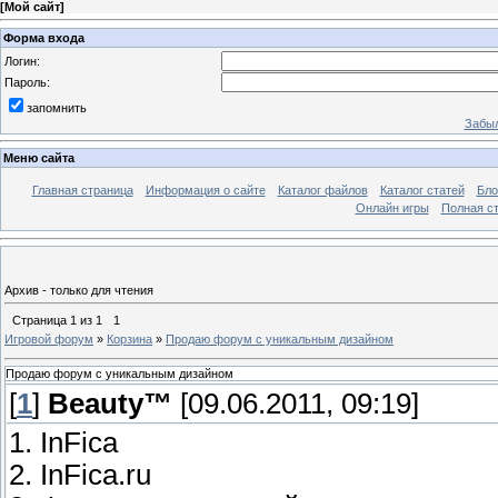
[
Мой сайт
]
Форма входа
Логин:
Пароль:
запомнить
Забыл
Меню сайта
Главная страница
Информация о сайте
Каталог файлов
Каталог статей
Бло
Онлайн игры
Полная ст
Архив - только для чтения
Страница
1
из
1
1
Игровой форум
»
Корзина
»
Продаю форум с уникальным дизайном
Продаю форум с уникальным дизайном
[
1
]
Beauty™
[09.06.2011, 09:19]
1. InFica
2. InFica.ru