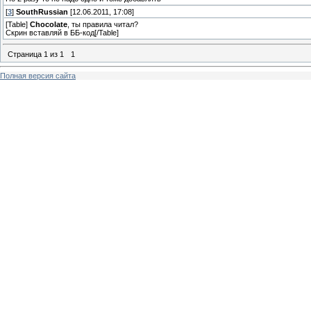
[
3
]
SouthRussian
[12.06.2011, 17:08]
[Table]
Chocolate
, ты правила читал?
Скрин вставляй в ББ-код[/Table]
Страница
1
из
1
1
Полная версия сайта