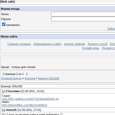
[
Мой сайт
]
Форма входа
Логин:
Пароль:
запомнить
Забыл
Меню сайта
Главная страница
Информация о сайте
Каталог файлов
Каталог статей
Бло
Онлайн игры
Полная ст
Архив - только для чтения
Страница
1
из
1
1
Игровой форум
»
Корзина
»
Баннер 150х200
Баннер 150х200
[
1
]
Chocolate
[12.06.2011, 14:51]
Скрин -
http://i051.radikal.ru/1105/72/b3ebaaf0baf4.gif
Файл -
http://depositfiles.com/files/nmldt9o2j
[
2
]
memz0r
[12.06.2011, 17:01]
По 2 разу то не надо одно и тоже добавлять ^^