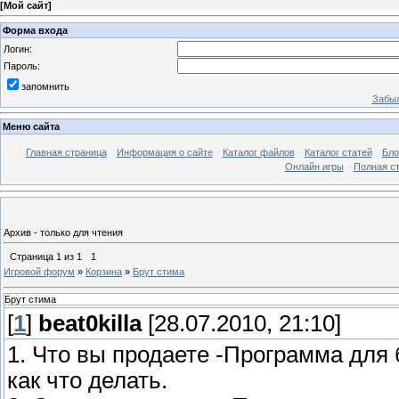
[
Мой сайт
]
Форма входа
Логин:
Пароль:
запомнить
Забыл
Меню сайта
Главная страница
Информация о сайте
Каталог файлов
Каталог статей
Бло
Онлайн игры
Полная ст
Архив - только для чтения
Страница
1
из
1
1
Игровой форум
»
Корзина
»
Брут стима
Брут стима
[
1
]
beat0killa
[28.07.2010, 21:10]
1. Что вы продаете -Программа для
как что делать.