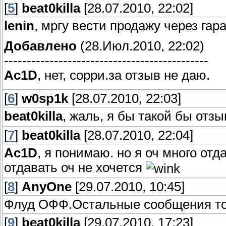
[
5
]
beat0killa
[28.07.2010, 22:02]
lenin
, мргу вести продажу через гар
Добавлено
(28.Июл.2010, 22:02)
---------------------------------------------
Ac1D
, нет, сорри.за отзыв не даю.
[
6
]
w0sp1k
[28.07.2010, 22:03]
beat0killa
, жаль, я бы такой бы отз
[
7
]
beat0killa
[28.07.2010, 22:04]
Ac1D
, я понимаю. но я оч много отда
отдавать оч не хочется
[
8
]
AnyOne
[29.07.2010, 10:45]
Флуд ОФФ.Остальные сообщения тол
[
9
]
beat0killa
[29.07.2010, 17:23]