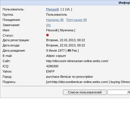
Информ
Пользователь:
Flessoili
[ 1 LVL ]
Группа:
Пользователь
Поощрения:
Награды (
0
)
Репутация (
0
)
Замечания:
0%
Имя:
Flessoili [ Мужчина ]
Статус:
Дата регистрации:
Вторник, 22.01.2013, 00:22
Дата входа:
Вторник, 22.01.2013, 00:22
Дата рождения:
9 Июля 1977 [
49
Рак ]
E-mail:
Адрес скрыт
Сайт:
http://discount-olmesartan-online.webs.com/
ICQ:
4286300
Yahoo:
ENFP
Город:
purchase Benicar no prescription
Подпись:
[url=http://discountbenicar-online.webs.com/ ] buying Olmesa