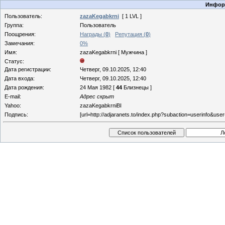
Информ
Пользователь:
zazaKegabkrni
[ 1 LVL ]
Группа:
Пользователь
Поощрения:
Награды (
0
)
Репутация (
0
)
Замечания:
0%
Имя:
zazaKegabkrni [ Мужчина ]
Статус:
Дата регистрации:
Четверг, 09.10.2025, 12:40
Дата входа:
Четверг, 09.10.2025, 12:40
Дата рождения:
24 Мая 1982 [
44
Близнецы ]
E-mail:
Адрес скрыт
Yahoo:
zazaKegabkrniBI
Подпись:
[url=http://adjaranets.to/index.php?subaction=userinfo&use