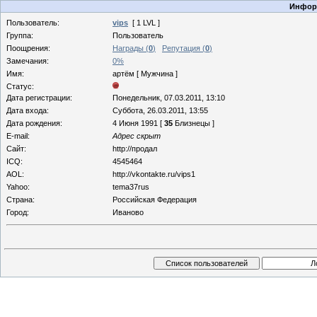
Информ
Пользователь:
vips
[ 1 LVL ]
Группа:
Пользователь
Поощрения:
Награды (
0
)
Репутация (
0
)
Замечания:
0%
Имя:
артём [ Мужчина ]
Статус:
Дата регистрации:
Понедельник, 07.03.2011, 13:10
Дата входа:
Суббота, 26.03.2011, 13:55
Дата рождения:
4 Июня 1991 [
35
Близнецы ]
E-mail:
Адрес скрыт
Сайт:
http://продал
ICQ:
4545464
AOL:
http://vkontakte.ru/vips1
Yahoo:
tema37rus
Страна:
Российская Федерация
Город:
Иваново