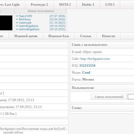
o: Last Light
Prototype 2
DOTA 2
Diablo 3
GTA 5
и
Новые пользователи
NancyW96
(27.07.2026)
BbfvIrozy
(23.04.2026)
ytaletxopk
(11.10.2025)
mdrivKegabkrni
(10.10.2025)
mdriveKegabkrni
(10.10.2025)
ог
Игровой архив
Игровая база
Статьи
Новости
Связь с пользователем:
E-mail:
Адрес скрыт
Сайт:
http://htc4gamer.com
ICQ:
352215534
Skype:
Cand
Город:
Москва
Пользователи:
а ]
ник, 17.09.2012, 15:13
едельник, 17.09.2012, 15:13
Стена:
71 [
55
Рак ]
/htc4gamer.com]бесплатные игры для htc[/url] -
скачай сейчас