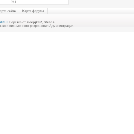
[/b]
арта сайта
Карта форума
tiful
. Вёрстка от
sleepjkeR
,
Steans
.
лько с письменного разрешения Администрации.