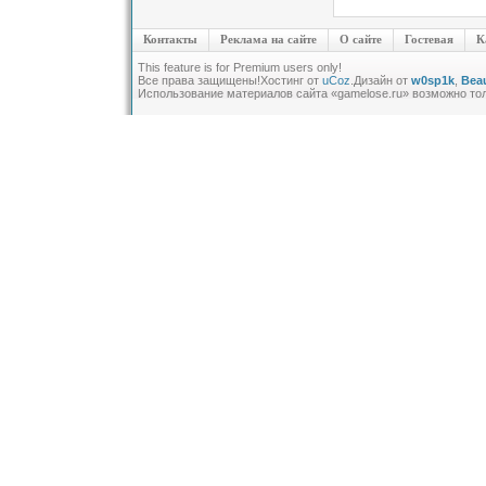
Контакты
Реклама на сайте
О сайте
Гостевая
К
This feature is for Premium users only!
Все права защищены!
Хостинг от
uCoz
.Дизайн от
w0sp1k
,
Beau
Использование материалов сайта «gamelose.ru» возможно то