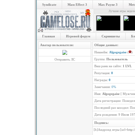
Syndicate
Mass Effect 3
Max Payne 3
Metr
Лучшие игры недел
Главная
Игровой форум
Скриншоты
Бл
Аватар пользователя:
Общие данные:
Никнейм:
Algogegaise
(
)
Группа:
Пользователь
Отправить ЛС
Ваш ранк на сайте:
1 LVL
Репутация:
0
Награды:
0
Замечания:
0%
Имя:
Algogegaise
[ Мужчин
Дата регистрации: Понедель
Последний раз заходил: Пон
Дата рождения: 9 Июля 19
Подпись:
[b]Андроид игры [url=http:/