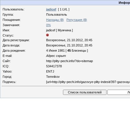
Информ
Пользователь:
jadicef
[ 1 LVL ]
Группа:
Пользователь
Поощрения:
Награды (
0
)
Репутация (
0
)
Замечания:
0%
Имя:
jadicef [ Мужчина ]
Статус:
Дата регистрации:
Воскресенье, 21.10.2012, 20:45
Дата входа:
Воскресенье, 21.10.2012, 20:45
Дата рождения:
4 Июня 1981 [
45
Близнецы ]
E-mail:
Адрес скрыт
Сайт:
http://plity-pechi.info/?do=sitemap
ICQ:
534417378
Yahoo:
ENTJ
Город:
Temnikov
Подпись:
[url=http://plity-pechi.info/gazovye-plity-indesit/397-gazovay