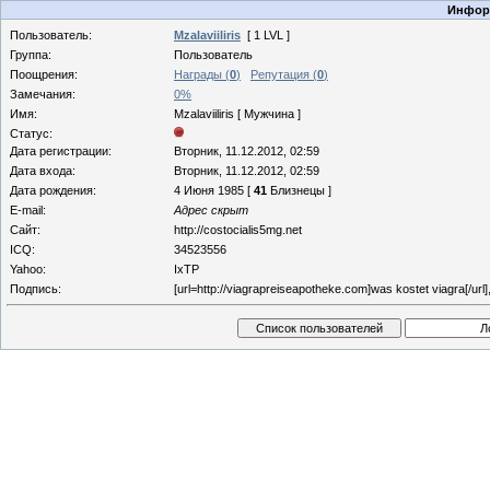
Информ
Пользователь:
Mzalaviiliris
[ 1 LVL ]
Группа:
Пользователь
Поощрения:
Награды (
0
)
Репутация (
0
)
Замечания:
0%
Имя:
Mzalaviiliris [ Мужчина ]
Статус:
Дата регистрации:
Вторник, 11.12.2012, 02:59
Дата входа:
Вторник, 11.12.2012, 02:59
Дата рождения:
4 Июня 1985 [
41
Близнецы ]
E-mail:
Адрес скрыт
Сайт:
http://costocialis5mg.net
ICQ:
34523556
Yahoo:
IxTP
Подпись:
[url=http://viagrapreiseapotheke.com]was kostet viagra[/url], 