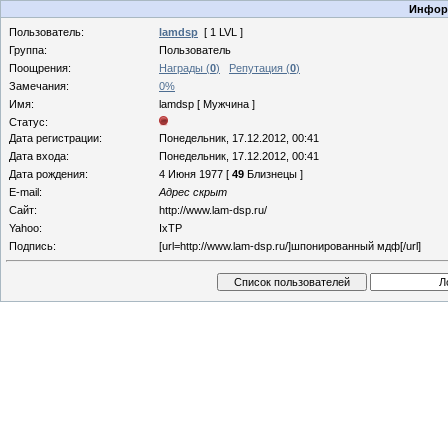
Информ
Пользователь:
lamdsp
[ 1 LVL ]
Группа:
Пользователь
Поощрения:
Награды (
0
)
Репутация (
0
)
Замечания:
0%
Имя:
lamdsp [ Мужчина ]
Статус:
Дата регистрации:
Понедельник, 17.12.2012, 00:41
Дата входа:
Понедельник, 17.12.2012, 00:41
Дата рождения:
4 Июня 1977 [
49
Близнецы ]
E-mail:
Адрес скрыт
Сайт:
http://www.lam-dsp.ru/
Yahoo:
IxTP
Подпись:
[url=http://www.lam-dsp.ru/]шпонированный мдф[/url]