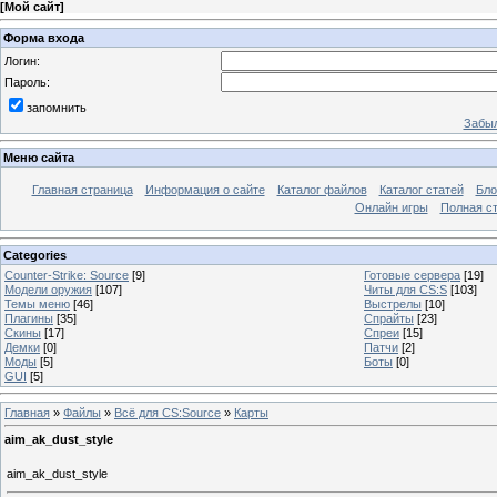
[
Мой сайт
]
Форма входа
Логин:
Пароль:
запомнить
Забыл
Меню сайта
Главная страница
Информация о сайте
Каталог файлов
Каталог статей
Бло
Онлайн игры
Полная ст
Categories
Counter-Strike: Source
[9]
Готовые сервера
[19]
Модели оружия
[107]
Читы для CS:S
[103]
Темы меню
[46]
Выстрелы
[10]
Плагины
[35]
Спрайты
[23]
Скины
[17]
Спреи
[15]
Демки
[0]
Патчи
[2]
Моды
[5]
Боты
[0]
GUI
[5]
Главная
»
Файлы
»
Всё для CS:Source
»
Карты
aim_ak_dust_style
aim_ak_dust_style