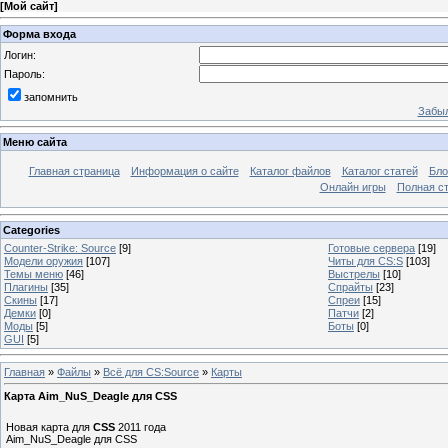
[
Мой сайт
]
Форма входа
Логин:
Пароль:
запомнить
Забыл
Меню сайта
Главная страница
Информация о сайте
Каталог файлов
Каталог статей
Бло
Онлайн игры
Полная ст
Categories
Counter-Strike: Source
[9]
Готовые сервера
[19]
Модели оружия
[107]
Читы для CS:S
[103]
Темы меню
[46]
Выстрелы
[10]
Плагины
[35]
Спрайты
[23]
Скины
[17]
Спреи
[15]
Демки
[0]
Патчи
[2]
Моды
[5]
Боты
[0]
GUI
[5]
Главная
»
Файлы
»
Всё для CS:Source
»
Карты
Карта Aim_NuS_Deagle для CSS
Новая карта для
CSS
2011 года
Aim_NuS_Deagle для CSS