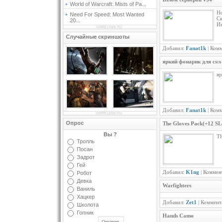
World of Warcraft: Mists of Pa...
Но
Need For Speed: Most Wanted
Ск
20...
И
Случайные скриншоты
Добавил:
Fanat1k
| Ком
яркий фонарик для cs:s
яр
Добавил:
Fanat1k
| Ком
Опрос
The Gloves Pack(+12 SL
Вы ?
Th
Тролль
Посан
Задрот
Гей
Добавил:
K1ng
| Коммен
Робот
Девка
Warfighters
Ваниль
Хацкер
Добавил:
Zet1
| Коммент
Школота
Гопник
Hands Camo