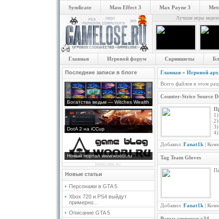
Syndicate
Mass Effect 3
Max Payne 3
Metr
Лучшие игры недел
Главная
Игровой форум
Скриншоты
Бл
Последние записи в блоге
Главная
»
Игровой арх
Всего файлов в этом раз
Counter-Strice Source 
Богатства ведьм — Witches Wealth
П
1)
2
3)
DotA 2 на iCCup
4)
Добавил:
Fanat1k
| Ком
Новый портал www.woobi.ru
Tag Team Gloves
Пе
Новые статьи
Персонажи в GTA 5
Xbox 720 и PS4 выйдут
примерно...
Добавил:
Fanat1k
| Ком
Описание GTA 5
Взлом серверов v34