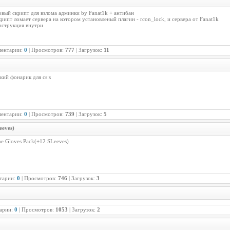
вый скрипт для взлома админки by Fanat1k + антибан
рипт ломает сервера на котором установленый плагин - rcon_lock, и сервера от Fanat1k
нструкция внутри
ментарии:
0
| Просмотров:
777
| Загрузок:
11
кий фонарик для cs:s
ментарии:
0
| Просмотров:
739
| Загрузок:
5
eeves)
e Gloves Pack(+12 SLeeves)
тарии:
0
| Просмотров:
746
| Загрузок:
3
арии:
0
| Просмотров:
1053
| Загрузок:
2