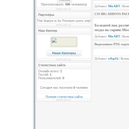
Проголосовало:
496
человек(а)
Добавил:
MixART
| Ком
CSS BIG ADDONS PAC
Партнёры
This feature is for Premium users only!
Большой пак различн
моды на скрине.Мог
Наш баннер
Добавил:
MixART
| Ком
Вырезанные PNG карти
Наши баннеры
Добавил:
w0sp1k
| Комм
Статистика сайта
Онлайн всего:
1
Гостей:
1
Пользователей:
0
Сегодня нас посетило
0
человек
Полная статистика сайта