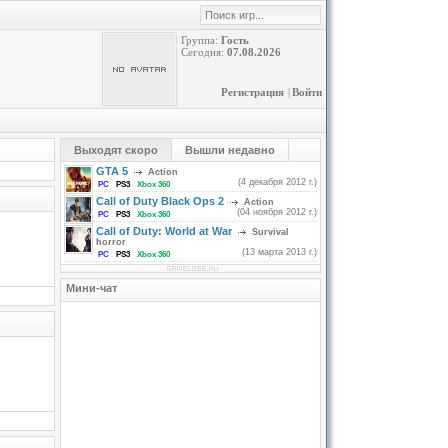
Группа:
Гость
Сегодня:
07.08.2026
Регистрация
|
Войти
Выходят скоро
Вышли недавно
GTA 5
Action
(4 декабря 2012 г.)
PC
PS3
Xbox 360
Call of Duty Black Ops 2
Action
(04 ноября 2012 г.)
PC
PS3
Xbox 360
Call of Duty: World at War
Survival
horror
(13 марта 2013 г.)
PC
PS3
Xbox 360
Мини-чат