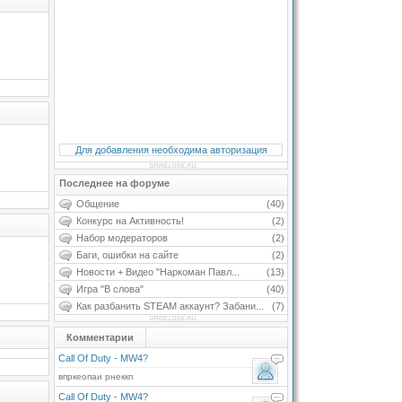
Для добавления необходима авторизация
Последнее на форуме
Общение
(40)
Конкурс на Активность!
(2)
Набор модераторов
(2)
Баги, ошибки на сайте
(2)
Новости + Видео "Наркоман Павл...
(13)
Игра "В слова"
(40)
Как разбанить STEAM аккаунт? Забани...
(7)
Комментарии
Call Of Duty - MW4?
впркеопаи рнеккп
Call Of Duty - MW4?