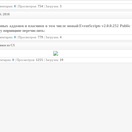
ментарии:
0
| Просмотров:
754
| Загрузок:
3
K 2010
ых аддонов и плагинов в том числе новый EventScripts v2.0.0.252 Public 
у впринципе перечислить:
ментарии:
0
| Просмотров:
779
| Загрузок:
4
нки из CS
ентарии:
0
| Просмотров:
1255
| Загрузок:
19