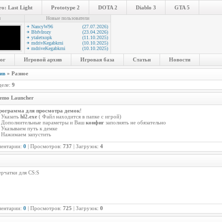
o: Last Light
Prototype 2
DOTA 2
Diablo 3
GTA 5
и
Новые пользователи
NancyW96
(27.07.2026)
BbfvIrozy
(23.04.2026)
ytaletxopk
(11.10.2025)
mdrivKegabkrni
(10.10.2025)
mdriveKegabkrni
(10.10.2025)
ог
Игровой архив
Игровая база
Статьи
Новости
ив
» Разное
деле:
9
Demo Launcher
рограмма для просмотра демок
!
 Указать
hl2.exe
( Файл находится в папке с игрой)
) Дополнительные параметры и Ваш
конфиг
заполнять не обязательно
 Указываем путь к демке
 Нажимаем запустить
ментарии:
0
| Просмотров:
737
| Загрузок:
4
рчатки для CS:S
ментарии:
0
| Просмотров:
725
| Загрузок:
0