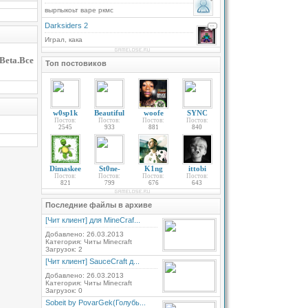
вырпыкоьт варе ркмс
Darksiders 2
Играл, кака
Beta.Все
Топ постовиков
w0sp1k
Beautiful
woofe
SYNC
Постов:
Постов:
Постов:
Постов:
2545
933
881
840
Dimaskee
St0ne-
K1ng
ittobi
Постов:
Постов:
Постов:
Постов:
821
799
676
643
Последние файлы в архиве
[Чит клиент] для MineCraf...
Добавлено: 26.03.2013
Категория: Читы Minecraft
Загрузок: 2
[Чит клиент] SauceCraft д...
Добавлено: 26.03.2013
Категория: Читы Minecraft
Загрузок: 0
Sobeit by PovarGek(Голубь...