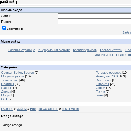
[
Мой сайт
]
Форма входа
Логин:
Пароль:
запомнить
Забыл
Меню сайта
Главная страница
Информация о сайте
Каталог файлов
Каталог статей
Бло
Онлайн игры
Полная ст
Categories
Counter-Strike: Source
[9]
Готовые сервера
[19]
Модели оружия
[107]
Читы для CS:S
[103]
Темы меню
[46]
Выстрелы
[10]
Плагины
[35]
Спрайты
[23]
Скины
[17]
Спреи
[15]
Демки
[0]
Патчи
[2]
Моды
[5]
Боты
[0]
GUI
[5]
Главная
»
Файлы
»
Всё для CS:Source
»
Темы меню
Dodge orange
Dodge orange