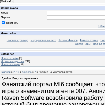
[
Мой сайт
]
Форма входа
Логин:
Пароль:
запомнить
Забыл
Меню сайта
Главная страница
Информация о сайте
Каталог файлов
Каталог статей
Бло
Онлайн игры
Полная ст
Categories
Новости сайта
[6]
Игровая индустрия
[211]
Новости в мире
[0]
Главная
»
2010
»
Декабрь
»
7
» Джеймс Бонд возвращается
Джеймс Бонд возвращается
Фанатский портал MI6 сообщает, чт
игра о знаменитом агенте 007. Анон
Raven Software возобновила работу
который был временно заморожен и