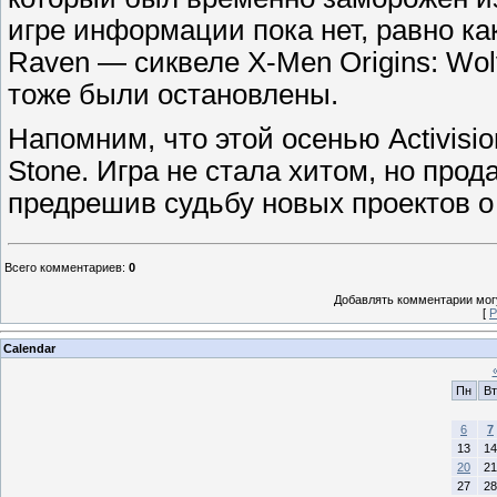
игре информации пока нет, равно как
Raven — сиквеле X-Men Origins: Wol
тоже были остановлены.
Напомним, что этой осенью Activisi
Stone. Игра не стала хитом, но про
предрешив судьбу новых проектов 
Всего комментариев
:
0
Добавлять комментарии могу
[
Р
Calendar
Пн
Вт
6
7
13
14
20
21
27
28