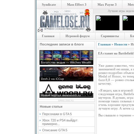
Syndicate
Mass Effect 3
Max Payne 3
Metr
Лучшие игры недел
Главная
Игровой форум
Скриншоты
Бл
Последние записи в блоге
Главная
»
Новости
» И
EA ставит на Battlefield
Богатства ведьм — Witches Wealth
Уже давно известно, что 
занимаемой ею ниши, а 
решил подробно объясни
Medal of Honor, то тепер
DotA 2 на iCCup
балл 8,8 — ровно стольк
качеству.
«Я видел, как в игрово
следующая игра, Battlef
Новый портал www.woobi.ru
шутеров. Я думаю, игра
помощи таких сильных пр
очень хорошие предчувс
Новые статьи
лучшую игру. А затем с
Персонажи в GTA 5
Вы слышали о термине «
Xbox 720 и PS4 выйдут
примерно...
Описание GTA 5