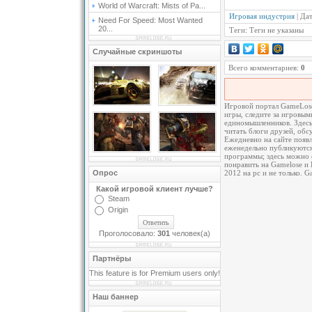
World of Warcraft: Mists of Pa...
Игровая индустрия
| Да
Need For Speed: Most Wanted
20...
Теги: Теги не указаны
Случайные скриншоты
Всего комментариев:
0
Игровой портал GameLose.
игры, следите за игровым
единомышленников. Здесь
читать блоги друзей, об
Ежедневно на сайте появл
еженедельно публикуются
программы; здесь можно с
понравить на Gamelose и 
Опрос
2012 на pc и не только. 
Какой игровой клиент лучше?
Steam
Origin
Проголосовало:
301
человек(а)
Партнёры
This feature is for Premium users only!
Наш баннер