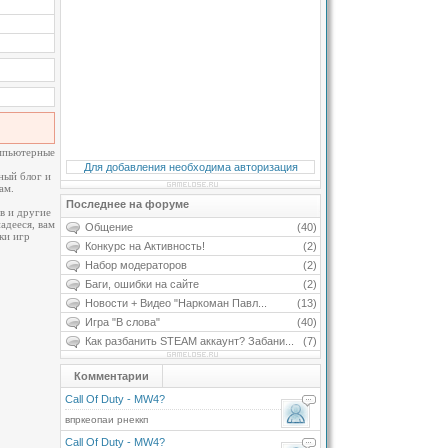
омпьютерные
Для добавления необходима авторизация
ный блог и
ам.
Последнее на форуме
в и другие
адееся, вам
Общение
(40)
ки игр
Конкурс на Активность!
(2)
Набор модераторов
(2)
Баги, ошибки на сайте
(2)
Новости + Видео "Наркоман Павл...
(13)
Игра "В слова"
(40)
Как разбанить STEAM аккаунт? Забани...
(7)
Комментарии
Call Of Duty - MW4?
впркеопаи рнеккп
Call Of Duty - MW4?