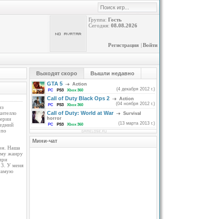
Группа:
Гость
Сегодня:
08.08.2026
Регистрация
|
Войти
Выходят скоро
Вышли недавно
GTA 5
Action
(4 декабря 2012 г.)
PC
PS3
Xbox 360
Call of Duty Black Ops 2
Action
(04 ноября 2012 г.)
PC
PS3
Xbox 360
из
кителло
Call of Duty: World at War
Survival
серии
horror
(13 марта 2013 г.)
редний
PC
PS3
Xbox 360
 по
Мини-чат
он. Наша
сему жанру
при
 3. У меня
самую