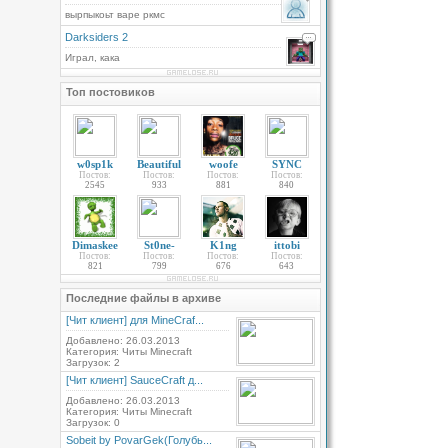
вырпыкоьт варе ркмс
Darksiders 2
Играл, кака
Топ постовиков
w0sp1k
Beautiful
woofe
SYNC
Постов:
Постов:
Постов:
Постов:
2545
933
881
840
Dimaskee
St0ne-
K1ng
ittobi
Постов:
Постов:
Постов:
Постов:
821
799
676
643
Последние файлы в архиве
[Чит клиент] для MineCraf...
Добавлено: 26.03.2013
Категория: Читы Minecraft
Загрузок: 2
[Чит клиент] SauceCraft д...
Добавлено: 26.03.2013
Категория: Читы Minecraft
Загрузок: 0
Sobeit by PovarGek(Голубь...