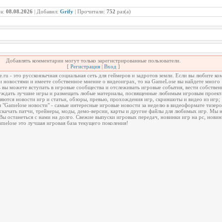
та:
08.08.2026
| Добавил:
Grify
| Прочитали:
752
раз(а)
Добавлять комментарии могут только зарегистрированные пользователи.
[
Регистрация
|
Вход
]
ru - это русскоязычная социальная сеть для геймеров и задротов земли. Если вы любите к
и новостями и имеете собственное мнение о видеоиграх, то на GameLose вы найдете много
 вы можете вступать в игровые сообщества и отслеживать игровые события, вести собствен
суждать лучшие игры и размещать любые материалы, посвященные любимым игровым проект
яются новости игр и статьи, обзоры, превью, прохождения игр, скриншоты и видео из игр;
 "Gamelose новости" - самые интересные игровые новости за неделю в видеоформате тизеро
качать патчи, трейнеры, моды, демо-версии, карты и другие файлы для любимых игр. Мы н
Вы останеться с нами на долго. Свежие выпуски игровых передач, новинки игр на pc, новин
Gamelose это лучшая игровая база текущего поколения!