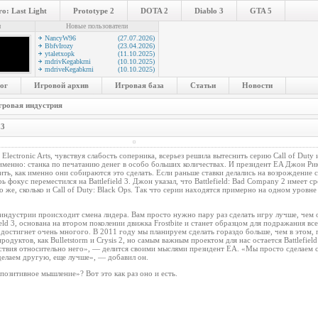
o: Last Light
Prototype 2
DOTA 2
Diablo 3
GTA 5
и
Новые пользователи
NancyW96
(27.07.2026)
BbfvIrozy
(23.04.2026)
ytaletxopk
(11.10.2025)
mdrivKegabkrni
(10.10.2025)
mdriveKegabkrni
(10.10.2025)
ог
Игровой архив
Игровая база
Статьи
Новости
гровая индустрия
 3
Electronic Arts, чувствуя слабость соперника, всерьез решила вытеснить серию Call of Duty 
именно: станка по печатанию денег в особо больших количествах. И президент EA Джон Ри
ть, как именно они собираются это сделать. Если раньше ставки делались на возрождение 
ь фокус переместился на Battlefield 3. Джон указал, что Battlefield: Bad Company 2 имеет с
о же, сколько и Call of Duty: Black Ops. Так что серии находятся примерно на одном уровне
й индустрии происходит смена лидера. Вам просто нужно пару раз сделать игру лучше, чем 
ield 3, основана на втором поколении движка Frostbite и станет образцом для подражания в
 достигнет очень многого. В 2011 году мы планируем сделать гораздо больше, чем в этом, 
одуктов, как Bulletstorm и Crysis 2, но самым важным проектом для нас остается Battlefield
твия относительно него», — делится своими мыслями президент EA. «Мы просто сделаем 
делаем другую, еще лучше», — добавил он.
позитивное мышление»? Вот это как раз оно и есть.