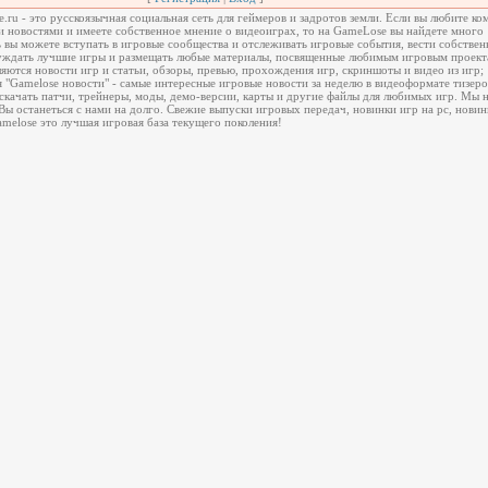
ru - это русскоязычная социальная сеть для геймеров и задротов земли. Если вы любите к
и новостями и имеете собственное мнение о видеоиграх, то на GameLose вы найдете много
 вы можете вступать в игровые сообщества и отслеживать игровые события, вести собствен
суждать лучшие игры и размещать любые материалы, посвященные любимым игровым проект
яются новости игр и статьи, обзоры, превью, прохождения игр, скриншоты и видео из игр;
 "Gamelose новости" - самые интересные игровые новости за неделю в видеоформате тизеро
качать патчи, трейнеры, моды, демо-версии, карты и другие файлы для любимых игр. Мы н
Вы останеться с нами на долго. Свежие выпуски игровых передач, новинки игр на pc, новин
Gamelose это лучшая игровая база текущего поколения!