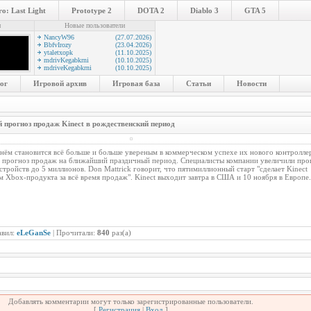
o: Last Light
Prototype 2
DOTA 2
Diablo 3
GTA 5
и
Новые пользователи
NancyW96
(27.07.2026)
BbfvIrozy
(23.04.2026)
ytaletxopk
(11.10.2025)
mdrivKegabkrni
(10.10.2025)
mdriveKegabkrni
(10.10.2025)
ог
Игровой архив
Игровая база
Статьи
Новости
й прогноз продаж Kinect в рождественский период
ём становится всё больше и больше увереным в коммерческом успехе их нового контроллер
х прогноз продаж на ближайший праздичный период. Специалисты компании увеличили прог
тройств до 5 миллионов. Don Mattrick говорит, что пятимиллионный старт "сделает Kinect
 Xbox-продукта за всё время продаж". Kinect выходит завтра в США и 10 ноября в Европе.
авил:
eLeGanSe
| Прочитали:
840
раз(а)
Добавлять комментарии могут только зарегистрированные пользователи.
[
Регистрация
|
Вход
]