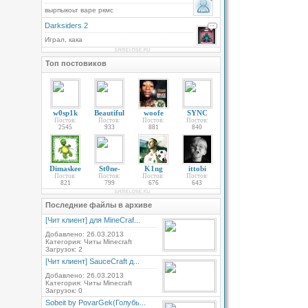
вырпыкоьт варе ркмс
Darksiders 2
Играл, кака
Топ постовиков
w0sp1k
Beautiful
woofe
SYNC
Постов:
Постов:
Постов:
Постов:
2545
933
881
840
Dimaskee
St0ne-
K1ng
ittobi
Постов:
Постов:
Постов:
Постов:
821
799
676
643
Последние файлы в архиве
[Чит клиент] для MineCraf...
Добавлено: 26.03.2013
Категория: Читы Minecraft
Загрузок: 2
[Чит клиент] SauceCraft д...
Добавлено: 26.03.2013
Категория: Читы Minecraft
Загрузок: 0
Sobeit by PovarGek(Голубь...