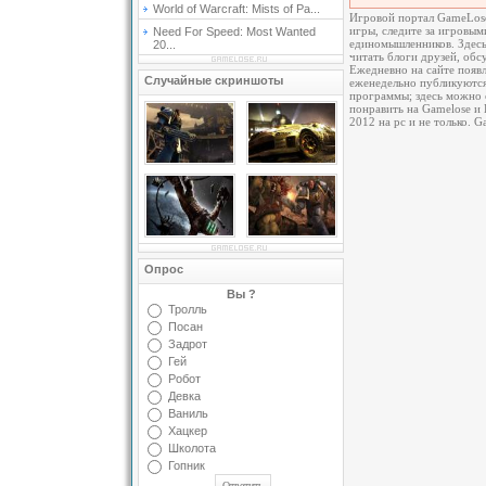
World of Warcraft: Mists of Pa...
Игровой портал GameLose.
игры, следите за игровым
Need For Speed: Most Wanted
единомышленников. Здесь
20...
читать блоги друзей, об
Ежедневно на сайте появл
Случайные скриншоты
еженедельно публикуются
программы; здесь можно с
понравить на Gamelose и 
2012 на pc и не только. 
Опрос
Вы ?
Тролль
Посан
Задрот
Гей
Робот
Девка
Ваниль
Хацкер
Школота
Гопник