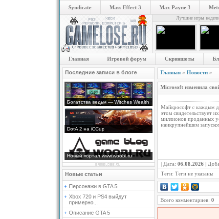
Syndicate
Mass Effect 3
Max Payne 3
Metr
Лучшие игры недел
Главная
Игровой форум
Скриншоты
Бл
Последние записи в блоге
Главная
»
Новости
»
Microsoft изменила сво
Богатства ведьм — Witches Wealth
Майкрософт с каждым дн
этом свидетельствует и
миллионов проданных ус
наикрупнейшим запуском
DotA 2 на iCCup
Новый портал www.woobi.ru
| Дата:
06.08.2026
| Доб
Теги: Теги не указаны
Новые статьи
Персонажи в GTA 5
Xbox 720 и PS4 выйдут
Всего комментариев:
0
примерно...
Описание GTA 5