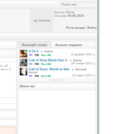
Группа:
Гость
Сегодня:
06.08.2026
Регистрация
|
Войти
Выходят скоро
Вышли недавно
GTA 5
Action
(4 декабря 2012 г.)
PC
PS3
Xbox 360
Call of Duty Black Ops 2
Action
(04 ноября 2012 г.)
PC
PS3
Xbox 360
а, об
ноз с 3
Call of Duty: World at War
Survival
horror
(13 марта 2013 г.)
PC
PS3
Xbox 360
Мини-чат