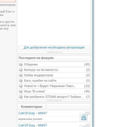
омпьютерные
ный блог и
ам.
в и другие
адееся, вам
ки игр
Для добавления необходима авторизация
Последнее на форуме
Общение
(40)
Конкурс на Активность!
(2)
Набор модераторов
(2)
Баги, ошибки на сайте
(2)
Новости + Видео "Наркоман Павл...
(13)
Игра "В слова"
(40)
Как разбанить STEAM аккаунт? Забани...
(7)
Комментарии
Call Of Duty - MW4?
впркеопаи рнеккп
Call Of Duty - MW4?