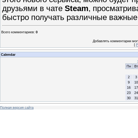
друзьями в чате
Steam
, просматрив
быстро получать различные важные
Всего комментариев
:
0
Добавлять комментарии могу
[
Р
Calendar
Пн
Вт
2
3
9
10
16
17
23
24
30
31
Полная версия сайта