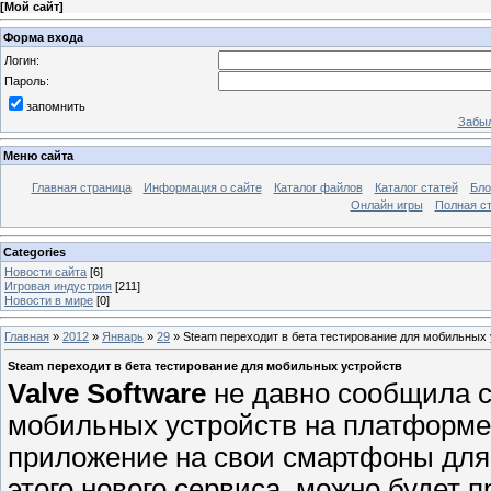
[
Мой сайт
]
Форма входа
Логин:
Пароль:
запомнить
Забыл
Меню сайта
Главная страница
Информация о сайте
Каталог файлов
Каталог статей
Бло
Онлайн игры
Полная ст
Categories
Новости сайта
[6]
Игровая индустрия
[211]
Новости в мире
[0]
Главная
»
2012
»
Январь
»
29
» Steam переходит в бета тестирование для мобильных
Steam переходит в бета тестирование для мобильных устройств
Valve Software
не давно сообщила с
мобильных устройств на платформ
приложение на свои смартфоны для
этого нового сервиса, можно будет 