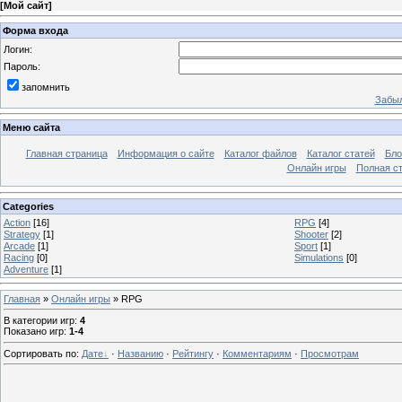
[
Мой сайт
]
Форма входа
Логин:
Пароль:
запомнить
Забыл
Меню сайта
Главная страница
Информация о сайте
Каталог файлов
Каталог статей
Бло
Онлайн игры
Полная ст
Categories
Action
[16]
RPG
[4]
Strategy
[1]
Shooter
[2]
Arcade
[1]
Sport
[1]
Racing
[0]
Simulations
[0]
Adventure
[1]
Главная
»
Онлайн игры
» RPG
В категории игр
:
4
Показано игр
:
1-4
Сортировать по
:
Дате
·
Названию
·
Рейтингу
·
Комментариям
·
Просмотрам