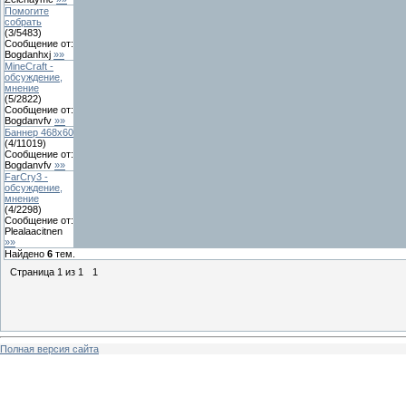
Помогите
собрать
(
3
/
5483
)
Сообщение от:
Bogdanhxj
»»
MineCraft -
обсуждение,
мнение
(
5
/
2822
)
Сообщение от:
Bogdanvfv
»»
Баннер 468x60
(
4
/
11019
)
Сообщение от:
Bogdanvfv
»»
FarCry3 -
обсуждение,
мнение
(
4
/
2298
)
Сообщение от:
Plealaacitnen
»»
Найдено
6
тем.
Страница
1
из
1
1
Полная версия сайта