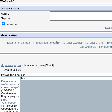
[
Мой сайт
]
Форма входа
Логин:
Пароль:
запомнить
Забыл
Меню сайта
Главная страница
Информация о сайте
Каталог файлов
Каталог статей
Бло
Онлайн игры
Полная ст
Игровой форум
»
Темы участника [SenD]
Страница
1
из
1
1
Результаты поиска
Тема
Какая ваша
любимая игра
в этом жанре?
(
14
/
16504
)
Сообщение от:
Bogdanpaq
»»
Игра
"GameLose
#1"
(
69
/
9510
)
Сообщение от:
Zelenaymc
»»