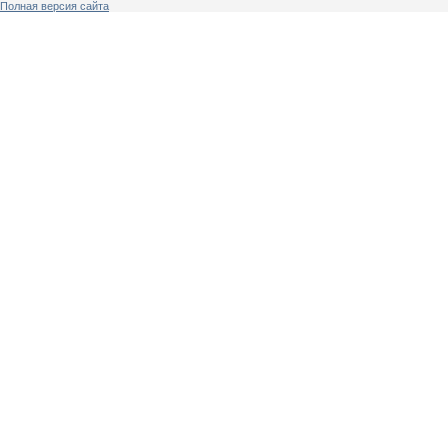
Полная версия сайта