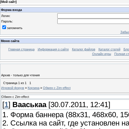
[
Мой сайт
]
Форма входа
Логин:
Пароль:
запомнить
Забыл
Меню сайта
Главная страница
Информация о сайте
Каталог файлов
Каталог статей
Бло
Онлайн игры
Полная ст
Архив - только для чтения
Страница
1
из
1
1
Игровой форум
»
Корзина
»
Обмен с Zim-effect
Обмен с Zim-effect
[
1
]
Вааськаа
[30.07.2011, 12:41]
1. Форма баннера (88х31, 468х60, 15
2. Ссылка на сайт, где установлен наш