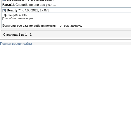
Fanat1k
,Спасибо но они все уже.....
[
3
]
Beauty™
[07.08.2011, 17:07]
Quote
(
MALADOI
)
Спасибо но они все уже.....
Если они все уже не действительны, то тему закрою.
Страница
1
из
1
1
Полная версия сайта