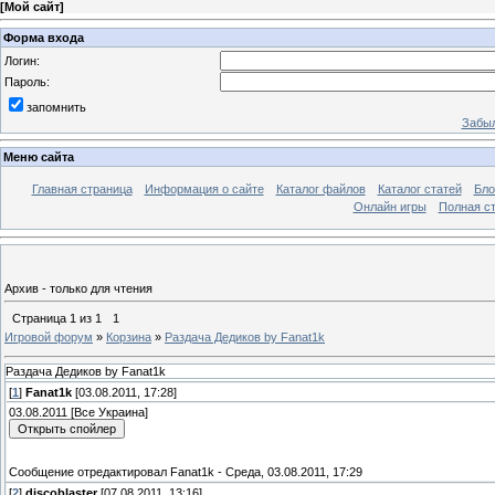
[
Мой сайт
]
Форма входа
Логин:
Пароль:
запомнить
Забыл
Меню сайта
Главная страница
Информация о сайте
Каталог файлов
Каталог статей
Бло
Онлайн игры
Полная ст
Архив - только для чтения
Страница
1
из
1
1
Игровой форум
»
Корзина
»
Раздача Дедиков by Fanat1k
Раздача Дедиков by Fanat1k
[
1
]
Fanat1k
[03.08.2011, 17:28]
03.08.2011 [Все Украина]
Сообщение отредактировал
Fanat1k
-
Среда, 03.08.2011, 17:29
[
2
]
discoblaster
[07.08.2011, 13:16]